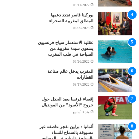
09/11/2022
بوركينا فاسو تجدد دعمها
المطلق لمغرببة الصحراء
06/09/2023
عقلية الاستعمار سياح فرنسيون
يمنعون سيدة مغربية من
السباحة في قلب المغرب
08/26/2022
المغرب يدخل عالم صناعة
القطارات
09/17/2022
إقصاء فرنسا يعيد الجدل حول
خروج “الأسود” من المونديال
منذ 3 أسابيع
ألمانيا : برلين تفجر عاصفة غير
مسبوقة بالسماح للنساء
بالسباحة عاريات في المسابح