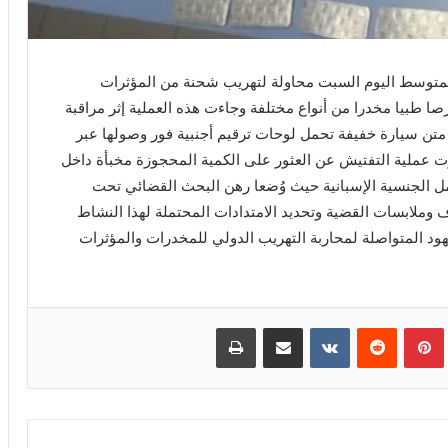
لمتوسط اليوم السبت محاولة لتهريب شحنة من المؤثرات
ية إلى داخل التراب الوطني بلغ مجموعها 1571 قرصا طبيا مخدرا من أنواع مختلفة وجاءت هذه العملية إثر مراقبة
 متن سيارة خفيفة تحمل لوحات ترقيم أجنبية فور وصولها عبر
رت عملية التفتيش عن العثور على الكمية المحجوزة مخبأة داخل
ل الجنسية الإسبانية حيث وُضعا رهن البحث القضائي تحت
ملابسات القضية وتحديد الامتدادات المحتملة لهذا النشاط
ود المتواصلة لمحاربة التهريب الدولي للمخدرات والمؤثرات
بينتيريست
مشاركة عبر البريد
طباعة