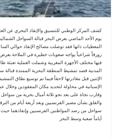
كشف المركز الوطني للتنسيق والإنقاذ البحري عن العث
يوم الأحد الماضي بعرض البحر قبالة السواحل الشمالي
زورقاً شراعياً يواجه صعوبات خطيرة في الملاحة بعر
فيها مختلف الأجهزة المغربية وشملت العملية تعبئة طا
المدنية قصد تمشيط المنطقة البحرية الممتدة قبالة 
الإثنين قبل مغادرتها لاحقاً فيما تم توسيع نطاق التمشيط
الإسبانية في محاولة لتحديد مكان المفقودين وخلال 
وقارب نجاة على بعد نحو ثلاثة أميال بحرية من سواحل 
والقلق بشأن مصير الفرنسيين وبعد أربعة أيام من التر
سواحل من رصد المواطنين الفرنسيين وإنقاذهما حيث ع
أياماً صعبة وسط البحر