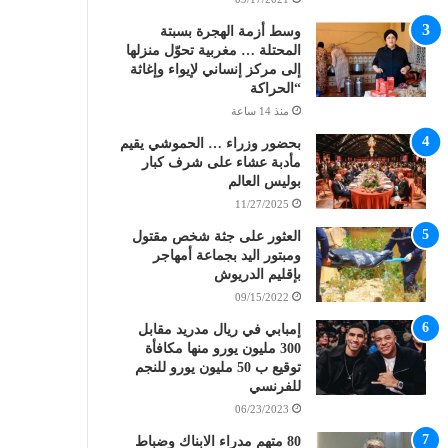
وسط أزمة الهجرة بسبتة
المحتلة … مغربية تحوّل منزلها
إلى مركز إنساني لإيواء وإغاثة
“الحراكة
منذ 14 ساعة
بحضور وزراء … الحموشي يقيم
مأدبة عشاء على شرف كبار
بوليس العالم
11/27/2025
العثور على جثة شخص مقتول
ومبتور اليد بجماعة أمهاجر
بإقليم الدريوش
09/15/2022
إمبابي في ريال مدريد مقابل
300 مليون يورو منها مكافأة
توقيع ب 50 مليون يورو للنجم
للفرنسي
06/23/2023
80 متهم مدراء الابناك وضباط