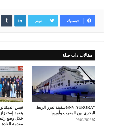
لينكدإن
فيسبوك
تويتر
مقالات ذات صلة
“GNV AURORAسفينة تعزز الربط
قيس الديكتاتو
البحري بين المغرب وأوروبا
يتعمد إستفزا
خلال وضع رئيس
06/02/2026
مقدمة القادة