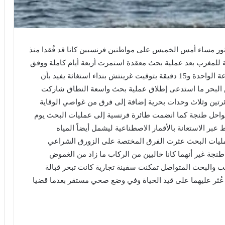
ور مساء أمس الخميس على مواطنين فرنسيين كانا قد فُقدا منذ
ة للمغرب بعد عملية بحث معقدة استمرت أربعة أيام كاملة ووفق
المعطيات ذاتها فقد توصلت مصالح الإنقاذ حوالي الساعة الواحدة و15 دقيقة بتوقيت غرينتش بنداء استغاثة يفيد بأن
ض البحر ما استدعى إطلاق عملية بحث واسعة النطاق شاركت
ئرتين وثلاث وحدات بحرية إضافة إلى فرق من غواصي الوقاية
سواحل طنجة كما انضمت طائرة فرنسية إلى عمليات البحث يوم
 عبر الاستعانة بالأقمار الاصطناعية ليشمل أيضاً المياه
عمليات البحث عثرت الفرق المختصة على الزورق الشراعي
طنجة غير أنهما كانا خاليين من الركاب ما زاد من الغموض
قب والبحث المتواصل تمكنت سفينة تجارية كانت تبحر قبالة
ُثر عليهما على قيد الحياة وفي وضع صحي مستقر بعدما قضيا