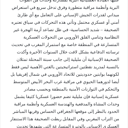
عليها القيادة العملياتية البرية بمشاركة وحدات من القوات
البرية وأنظمة مراقبة متطورة وفرق تدخل سريع في استعراض
ميداني لقدرات الجيش الإسباني على التعامل مع أي طارئ
أمني أو عسكري محتمل وتأتي هذه التحركات في سياق تعتبره
الصحيفة – شديد الحساسية- في ظل تصاعد أزمة الهجرة غير
النظامية وتنامي القلق الأوروبي من التحولات العسكرية
المتسارعة في المنطقة خاصة مع استمرار المغرب في تحديث
ترسانته الدفاعية بشكل لافت خلال السنوات الأخيرة وأكدت
الصحيفة الإسبانية أن مليلية إلى جانب سبتة المحتلة تمثلان
بالنسبة لمدريد نقطتين استراتيجيتين بالغتي الأهمية ليس فقط
لكونهما بوابتين حدوديتين للاتحاد الأوروبي في شمال إفريقيا بل
أيضا لدورهما الحيوي في مراقبة غرب البحر الأبيض المتوسط
والتحكم في التوازنات الأمنية بالمنطقة وبحسب مصادر
عسكرية إسبانية فإن مليلية تضم حضورا عسكريا كثيفا يشمل
وحدات المشاة والمدفعية والهندسة العسكرية وأنظمة مراقبة
الحدود بالنظر إلى موقعها الجغرافي الحساس وقربها المباشر
من التراب المغربي وفي المقابل ربطت الصحيفة هذا الاستنفار
العسكري الإسباني بالوتيرة المتسارعة التي يشهدها تحديث