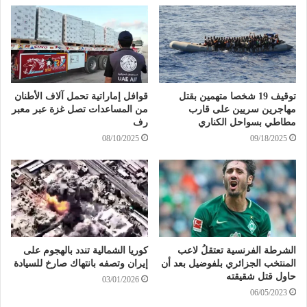
توقيف 19 شخصا متهمين بقتل
قوافل إماراتية تحمل آلاف الأطنان
مهاجرين سريين على قارب
من المساعدات تصل غزة عبر معبر
مطاطي بسواحل الكناري
رف
08/10/2025
09/18/2025
الشرطة الفرنسية تعتقلُ لاعب
كوريا الشمالية تندد بالهجوم على
المنتخب الجزائري بلفوضيل بعد أن
إيران وتصفه بانتهاك صارخ للسيادة
حاول قتل شقيقته
03/01/2026
06/05/2023