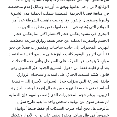
الوقائع لا تزال في بدايتها ووفق ما أوردته وسائل إعلام متخصصة
في متابعة قضايا الجريمة المنظمة شملت العملية مدن لشبونة
ولييريا وسيتوبال وإيفورا وفارو حيث داهمت الشرطة عدداً من
المواقع التي يُشتبه في استخدامها ضمن منظومة التهريب
البحري في مشهد يعكس حجم الانتشار أكثر مما يعكس حجم
الحسم وأسفرت العملية عن حجز تسعة زوارق سريعة مخصّصة
لتهريب المخدرات إلى جانب شاحنات ومقطورات فضلاً عن نحو
90 ألف لتر من الوقود كانت جاهزة على ما يبدو لتغذية – اقتصاد
موازٍ- لا يتوقف عن الحركة على السواحل وتأتي هذه التدخلات
بعد أيام قليلة فقط من دخول التشريع الجديد حيّز التطبيق وهو
قانون صُمّم لتشديد الخناق على امتلاك واستخدام الزوارق
فائقة السرعة التي تحوّلت خلال السنوات الأخيرة إلى – قطعة
أساسية- في هندسة التهريب بين شمال إفريقيا وشبه الجزيرة
الإيبيرية ورغم حجم المحجوزات الذي وُصف بالمهم فإن العملية
لم تسفر سوى عن توقيف شخص واحد ما يعيد طرح سؤال
مألوف: هل نحن أمام ضرب الشبكات أم فقط ضبط أدواتها؟
خصوصاً في ظل هياكل معقدة تعتمد على توزيع الأدوار وتفكيك