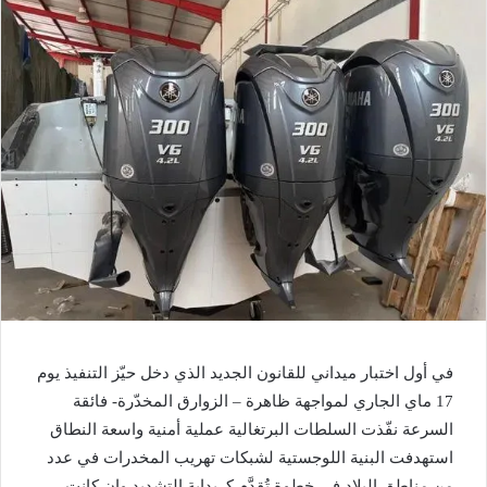
في أول اختبار ميداني للقانون الجديد الذي دخل حيّز التنفيذ يوم
17 ماي الجاري لمواجهة ظاهرة – الزوارق المخدّرة- فائقة
السرعة نفّذت السلطات البرتغالية عملية أمنية واسعة النطاق
استهدفت البنية اللوجستية لشبكات تهريب المخدرات في عدد
من مناطق البلاد في خطوة تُقدَّم كـ بداية التشديد وإن كانت