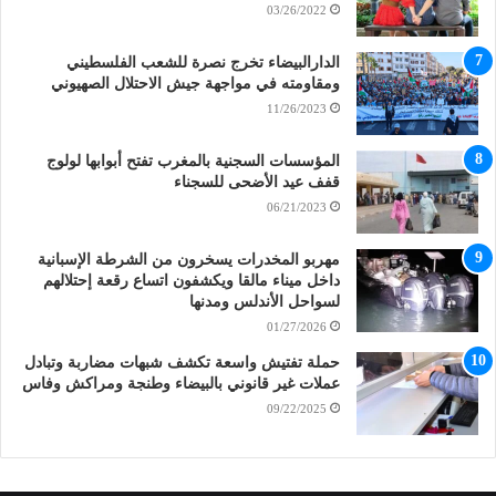
03/26/2022
الدارالبيضاء تخرج نصرة للشعب الفلسطيني
ومقاومته في مواجهة جيش الاحتلال الصهيوني
11/26/2023
المؤسسات السجنية بالمغرب تفتح أبوابها لولوج
قفف عيد الأضحى للسجناء
06/21/2023
مهربو المخدرات يسخرون من الشرطة الإسبانية
داخل ميناء مالقا ويكشفون اتساع رقعة إحتلالهم
لسواحل الأندلس ومدنها
01/27/2026
حملة تفتيش واسعة تكشف شبهات مضاربة وتبادل
عملات غير قانوني بالبيضاء وطنجة ومراكش وفاس
09/22/2025