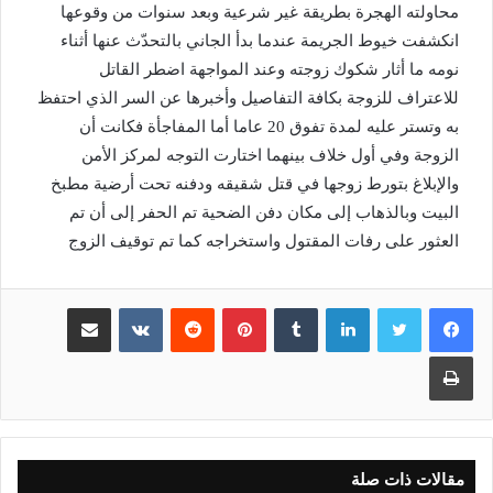
محاولته الهجرة بطريقة غير شرعية وبعد سنوات من وقوعها
انكشفت خيوط الجريمة عندما بدأ الجاني بالتحدّث عنها أثناء
نومه ما أثار شكوك زوجته وعند المواجهة اضطر القاتل
للاعتراف للزوجة بكافة التفاصيل وأخبرها عن السر الذي احتفظ
به وتستر عليه لمدة تفوق 20 عاما أما المفاجأة فكانت أن
الزوجة وفي أول خلاف بينهما اختارت التوجه لمركز الأمن
والإبلاغ بتورط زوجها في قتل شقيقه ودفنه تحت أرضية مطبخ
البيت وبالذهاب إلى مكان دفن الضحية تم الحفر إلى أن تم
العثور على رفات المقتول واستخراجه كما تم توقيف الزوج
لينكدإن
بينتيريست
مشاركة عبر البريد
طباعة
مقالات ذات صلة