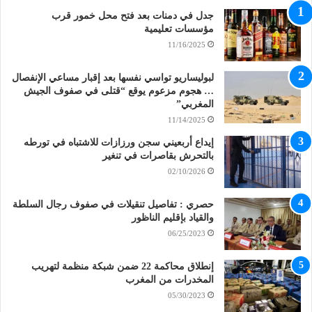
جدل في دمنات بعد فتح محل خمور قرب
مؤسسات تعليمية
11/16/2025
لبوليساريو تواسي نفسها بعد إقبار مساعي الإنفصال
… هجوم مزعوم يوقع “قتلى في صفوف الجيش
المغربي”
11/14/2025
إيداع أربعيني سجن ورزازات للاشتباه في تورطه
بالتحرش بقاصرات في تنغير
02/10/2026
حصري : تفاصيل تنقيلات في صفوف رجال السلطة
والقياد بإقليم الناظور
06/25/2023
إنطلاق محاكمة 22 ضمن شبكة منظمة لتهريب
المخدرات من المغرب
05/30/2023