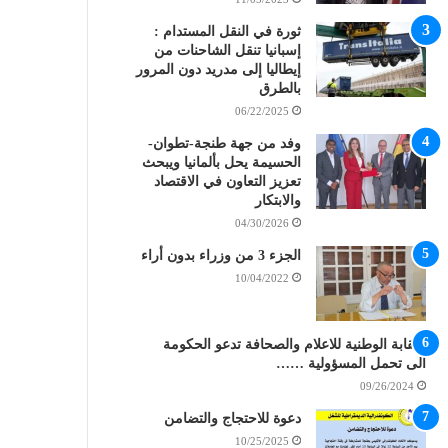
ثورة في النقل المستدام :
إسبانيا تنقل الشاحنات من
إيطاليا إلى مدريد دون المرور
بالطرق
06/22/2025
وفد من جهة طنجة-تطوان-
الحسيمة يحل بألمانيا ويبحث
تعزيز التعاون في الاقتصاد
والابتكار
04/30/2026
الجزء 3 من وزراء بدون أراء
10/04/2022
النقابة الوطنية للاعلام والصحافة تدعو الحكومة
الى تحمل المسؤولية ……
09/26/2024
دعوة للاحتجاج والتضامن
10/25/2025