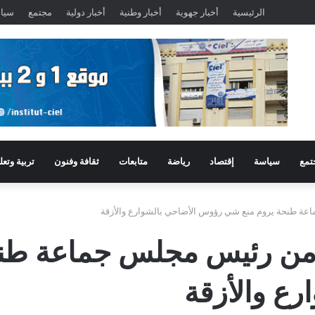
الرئيسية
أخبار جهوية
أخبار وطنية
أخبار دولية
مجتمع
سيا
تمع
سياسة
إقتصاد
رياضة
متابعات
ثقافة وفنون
تربية وتعل
 طنحة يروم منع شي رؤوس الأضاحي بالشوارع والأزقة
ن رئيس مجلس جماعة طنح
ع والأزقة