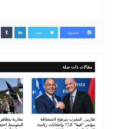
لينكدإن
فيسبوك
تويتر
مقالات ذات صلة
تقارير.. المغرب مرشح لاستضافة
مغاربة يتظاهر
مؤتمر “فيفا” الـ77 وانتخابات رئاسة
المتوسط احتجا