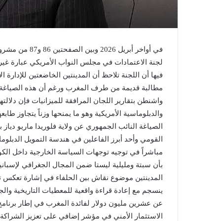
لجنة الاعتمادات في مجلس النواب الأمريكي عبارة غير 
فيها أن اللجنة تلاحظ أن المدينتين الخاضعتين للإدارة ا
مطالبة قديمة من طرف المغرب ورغم أن هذه الصياغة ل
واشنطن بتقارير اللجان المرافقة للميزانيات فإن دلالتها
والدبلوماسية الأمريكية وهو ما يمنحها وزناً يتجاوز ط
الصياغة النائب الجمهوري عن ولاية فلوريدا ماريو دياز 
القومي وأحد أبرز الفاعلين في هندسة التمويل الدبلوماس
مباشراً في توجيه توجهات السياسة الخارجية داخل الكو
بأن سبتة ومليلية ليستا ضمن المجال الجغرافي لإسبانيا
المدينتين موضوع نقاش بين الحلفاء في إشارة تعكس تحولا
ينسجم مع إعادة قراءة واقعية للمعطيات التاريخية وال
عن عشرين مليون دولار لفائدة المغرب في إطار برنامج
الاستثمار الأمني في مؤشر إضافي على تعزيز الشراكة ا