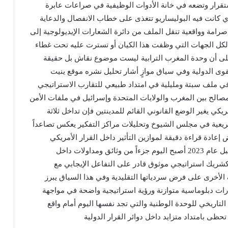
استقرار وتضعه في خانة الأدوات الوظيفية في صراعات عابرة
ي كانت فيه البوليساريو تتغذى على خطاب الانفصال والدعاية
ر صرامة وواقعية تنقل الملف من دائرة الشعارات الإيديولوجية إلى
 لكل الجهات التي وظفت هذا الكيان أو تسترت عليه تحت غطاء
لى أن وحدة المغرب الترابية ليست موضوع نقاش بل حقيقة
قوى الدولية وفي سياق موازٍ أشار تحليل نشره موقع ينيت
ي ملف سبتة ومليلية في امتداد طبيعي للتقارب الاستراتيجي
لمصالح بين المغرب والولايات المتحدة وإسرائيل في ملفات الأمن
 يغير الوضع القانوني القائم للمدينتين فإن تداخل ثلاثة
يعية في مجلس الشيوخ وتحليلات مراكز التفكير يعكس تصاعداً
عادة قراءة دقيقة لموازين التأثير داخل القرار الأمريكي
ويؤشر هذا التحول إلى أن ما كان خارج دائرة النقاش قبل عام 2023 أصبح اليوم جزءاً من وثائق ومداولات داخل
شريك استراتيجي موثوق قادر على التفاعل الإيجابي مع
الأخرى على فرض سردياتها التقليدية وفي هذا السياق يبرز
رات دبلوماسية متوازنة ورؤية استراتيجية واضحة في مواجهة
تاريخي للوحدة الوطنية والتي تجد نفسها اليوم أمام واقع
حظى بامتداد متزايد داخل دوائر القرار الدولية