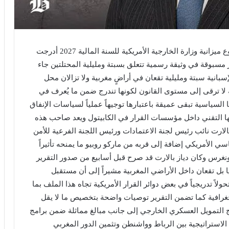
في أواخر أبريل 2026 وبين الصفحتين 86 و87 من مشروع ميزانية وزارة الخارجية الأمريكية للسنة المالية 2027 أدرجت
مسبوقة في وثيقة رسمية تتعلق بسبتة ومليلية المحتلتين جاء
لإسبانية سبتة ومليلية تقعان في أراضٍ مغربية ولا تزالان محل
ا ترقى إلى مستوى القانون لكونها تندرج ضمن ما يُعرف في
 السياسية تبقى عميقة باعتبارها توجيهاً عملياً لسياسات الإنفاق
ابعها التقني داخل مؤسسات القرار في الكابيتول ويعد صاحب هذه
بالارت نائب رئيس لجنة الاعتمادات ورئيس اللجنة الفرعية للأمن
ي الأمريكي إضافة إلى قربه من ماركو روبيو ما يمنحه تأثيراً
نغرس وكان دياز بالارت قد صرح قبل أسابيع من صدور التقرير
 بل تقعان داخل الأراضي المغربية مشيراً إلى أن مستقبل
ً تدريجياً في بعض دوائر القرار الأمريكية تجاه هذا الملف بما
جغرافية كما تضمن التقرير توصيات واضحة بتخصيص ما لا يقل
 التمويل العسكري الخارجي إلى جانب مبالغ مماثلة ضمن برامج
لاستراتيجية بين الرباط وواشنطن وتثمين الدور المغربي