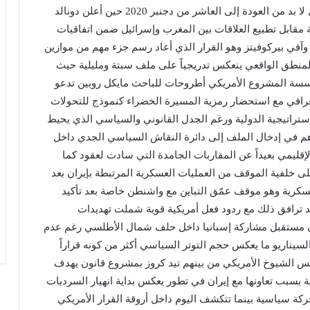
كشريك موثوق في استقرار المنطقة ولفهم هذا التحول لا بد من العودة إلى العاشر من دجنبر 2020 حين أعلن دونالد
 مقابل تطبيع العلاقات بين المغرب وإسرائيل ضمن اتفاقيات
وآفي بيركوفيتز وهو القرار الذي أعاد رسم جزء مهم من موازين
لمنطق الواقعي ينعكس تدريجياً على ملف سبتة ومليلية حيث
مؤسسة المشروع الأمريكي أطروحات للباحث مايكل روبين تدعو
جغرافي مع استحضار رمزية المسيرة الخضراء كنموذج للتحولات
استراتيجية الدولية ورغم الجدل القانوني والسياسي الذي يحيط
هم في إدخال الملف إلى دائرة النقاش السياسي الجدي داخل
قليمي بعيداً عن المقاربات الجامدة التي سادت لعقود كما
على خلفية الموقف من العمليات العسكرية المرتبطة بإيران بعد
سكرية وهو موقف عمّق التباين مع واشنطن خاصة بعد تأكيد
د ترافق ذلك مع ردود فعل أمريكية قوية شملت تهديدات
ن مستقبل مشاركة إسبانيا داخل حلف شمال الأطلسي رغم عدم
لسيناريو ما يعكس حجم التوتر السياسي أكثر من كونه قراراً
دد من أعضاء مجلس الشيوخ الأمريكي من بينهم تيد كروز بمشروع قانون يهدف
 بسبب تعاونها مع إيران في تطور يعكس بداية انهيار السرديات
ركة سياسية بينما تتكشف اليوم داخل أروقة القرار الأمريكي