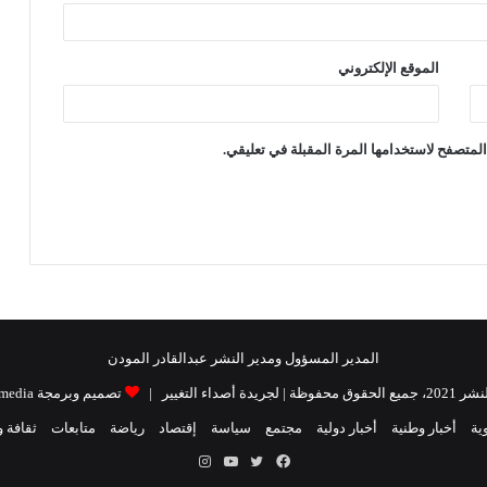
الموقع الإلكتروني
لمتصفح لاستخدامها المرة المقبلة في تعليقي.
المدير المسؤول ومدير النشر عبدالقادر المودن
| لجريدة أصداء التغيير |
تصميم وبرمجة Raidat media
ية
أخبار وطنية
أخبار دولية
مجتمع
سياسة
إقتصاد
رياضة
متابعات
ثقافة 
فيسبوك
تويتر
يوتيوب
انستقرام