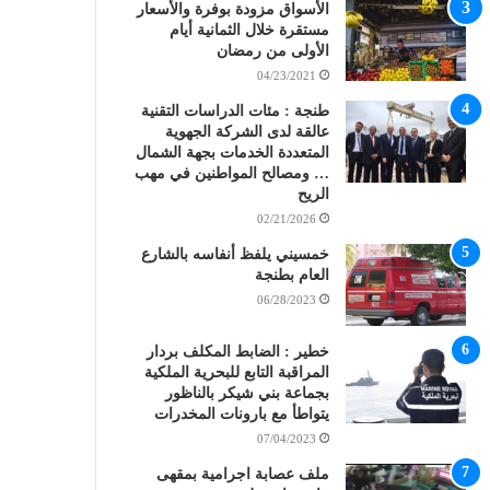
الأسواق مزودة بوفرة والأسعار
مستقرة خلال الثمانية أيام
الأولى من رمضان
04/23/2021
طنجة : مئات الدراسات التقنية
عالقة لدى الشركة الجهوية
المتعددة الخدمات بجهة الشمال
… ومصالح المواطنين في مهب
الريح
02/21/2026
خمسيني يلفظ أنفاسه بالشارع
العام بطنجة
06/28/2023
خطير : الضابط المكلف بردار
المراقبة التابع للبحرية الملكية
بجماعة بني شيكر بالناظور
يتواطأ مع بارونات المخدرات
07/04/2023
ملف عصابة اجرامية بمقهى