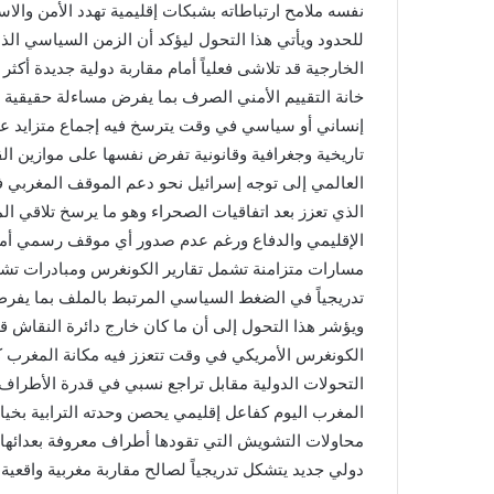
نفسه ملامح ارتباطاته بشبكات إقليمية تهدد الأمن وال
للحدود ويأتي هذا التحول ليؤكد أن الزمن السياسي الذ
الخارجية قد تلاشى فعلياً أمام مقاربة دولية جديدة أكث
خانة التقييم الأمني الصرف بما يفرض مساءلة حقيقية
إنساني أو سياسي في وقت يترسخ فيه إجماع متزايد ع
تاريخية وجغرافية وقانونية تفرض نفسها على موازين ال
العالمي إلى توجه إسرائيل نحو دعم الموقف المغربي ف
الذي تعزز بعد اتفاقيات الصحراء وهو ما يرسخ تلاقي ا
الإقليمي والدفاع ورغم عدم صدور أي موقف رسمي أمريكي
مسارات متزامنة تشمل تقارير الكونغرس ومبادرات تشر
تدريجياً في الضغط السياسي المرتبط بالملف بما يفرض إ
الكونغرس الأمريكي في وقت تتعزز فيه مكانة المغرب ك
التحولات الدولية مقابل تراجع نسبي في قدرة الأطراف 
المغرب اليوم كفاعل إقليمي يحصن وحدته الترابية بخيا
محاولات التشويش التي تقودها أطراف معروفة بعدائها ال
دولي جديد يتشكل تدريجياً لصالح مقاربة مغربية واقعية ت