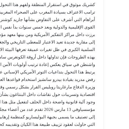
ترامب الاعتراف بسيادة المغرب على الصحراء المغربية
أبراهام التي أشرف على التفاوض بشأنها جاريد كوشنر 
القوى الإقليمية والدولية وبعد خمس سنوات بدأ نفس ا
برزت داخل مراكز التفكير الأمريكية ومن بينها معهد 
إلى مقاربة جديدة تعيد الاعتبار للمعطى التاريخي وال
السلمية الكبرى في ظل تغيرات عميقة تعرفها البيئة ال
بهذه الطروحات فإن تداولها داخل أروقة الكونغرس سا
واشنطن في سياق يعكس إعادة ترتيب أولويات الأمن الإ
يرتبط هذا التحول بتداعيات التوتر الأمريكي الإسباني 
رفض مدريد بقيادة بيدرو سانشيز استخدام قواعدها الع
وزيرة الدفاع مارغاريتا روبليس القرار بشكل رسمي وق
اقتصادية وتسريبات حول نقاشات داخل البنتاغون بشأ
وجود آلية قانونية واضحة داخل الحلف لتفعيل مثل هذا ا
مؤسسياوفي 13 مارس 2026 تقدم ع
إلى تصنيف ما يسمى بجبهة البوليساريو كمنظمة إرهابية
التي حاولت لعقود تزييف طبيعة هذا الكيان وتقديمه كح