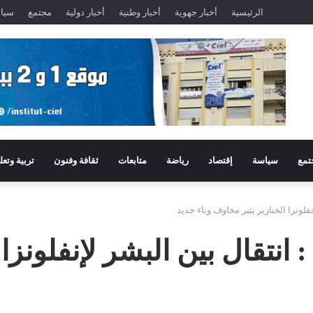
الرئيسية
أخبار جهوية
أخبار وطنية
أخبار دولية
مجتمع
سيا
تمع
سياسة
إقتصاد
رياضة
متابعات
ثقافة وفنون
تربية وتعل
فلونزا الخنازير يثير مخاوف وباء جديد
 انتقال بين البشر لإنفلونزا