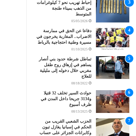
إحباط تهريب نحو 7 كيلوغرامات
من الذهب بميناء طنجة
المتوسط
05/05/2026
دفاعا عن الحق في ممارسة
الاضراب.. المغاربة يخرجون في
مسيرة وطنية احتجاجية بالرباط
01/10/2025
تماطل شرطة حدود بني أنصار
يساهم في إزهاق روح طفل
مغربي خلال دخوله إلى مليلية
للعلاج
08/18/2022
حوادث السير تخلف 32 قتيلا
و3134 جريحا داخل المدن في
ظرف أسبوع
08/13/2025
الحزب الشعبي القريب من
الحكم في إسبانيا يغازل تبون
وكابرانات الجزائر على حساب