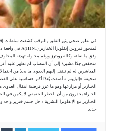
في تطور صحي يثير القلق والترقب كشفت سلطات إقليم كتا
لمتحور فيروس إنفل
وفق ما نقلته وكالة رويترز ورغم محاولة تهدئة المخا
منخفض جدًا مشيرة إلى أن المصاب لم تظهر عليه أعر
المباشرين له لم تنتقل إليهم العدوى ما يحدّ من احتما
صحيفة «إلباييس» أضفت بُعدًا أكثر حساسية على القضية
الخنازير أو مزارعها وهو ما عزز فرضية انتقال العدوى 
الخبراء يحذرون من أن الخطر الحقيقي لا يكمن في الحال
الخنازير مع الإنفلونزا البشرية داخل جسم خنزير واحد و
جديد
لينكدإن