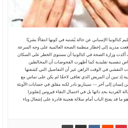
لونيا الإسباني عن حالة يُشتبه في كونها انتقالًا بشريًا
ونزا الخنازير A(H1N1) في واقعة دفعت مدريد إلى إخطار منظمة الصحة العالمية على وجه السرعة
وف أكدت وزارة الصحة في كتالونيا أن مستوى الخطر على السكان
اض تنفسية تقليدية كما أظهرت الفحوصات أن المخالطين
لات التفشي في الوقت الراهن غير أن التفاصيل التي كشفتها
 إذ تبين أن المريض الذي تعافى لاحقًا لم يكن على تماس مع
من إنسان إلى آخر — سيناريو نادر لكنه مقلق في حسابات الأوبئة
ة الفردية بحد ذاتها بل في احتمال التقاء فيروس إنفلونزا
هو ما قد يفتح الباب أمام سلالة هجينة قادرة على إشعال وباء
بينتيريست
مشاركة عبر البريد
طباعة