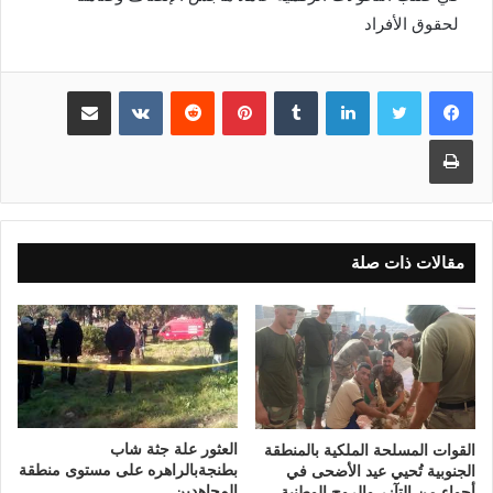
لحقوق الأفراد
لينكدإن
بينتيريست
مشاركة عبر البريد
طباعة
مقالات ذات صلة
العثور علة جثة شاب
القوات المسلحة الملكية بالمنطقة
بطنجةبالراهره على مستوى منطقة
الجنوبية تُحيي عيد الأضحى في
المجاهدين
أجواء من التآزر والروح الوطنية