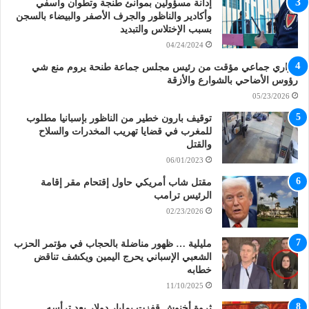
إدانة مسؤولين بموانئ طنجة وتطوان وآسفي
وأكادير والناظور والجرف الأصفر والبيضاء بالسجن
بسبب الإختلاس والتبديد
04/24/2024
قراري جماعي مؤقت من رئيس مجلس جماعة طنحة يروم منع شي
رؤوس الأضاحي بالشوارع والأزقة
05/23/2026
توقيف بارون خطير من الناظور بإسبانيا مطلوب
للمغرب في قضايا تهريب المخدرات والسلاح
والقتل
06/01/2023
مقتل شاب أمريكي حاول إقتحام مقر إقامة
الرئيس ترامب
02/23/2026
مليلية … ظهور مناضلة بالحجاب في مؤتمر الحزب
الشعبي الإسباني يحرج اليمين ويكشف تناقض
خطابه
11/10/2025
ثروة أخنوش قفزت بمليار دولار بعد ترأسه