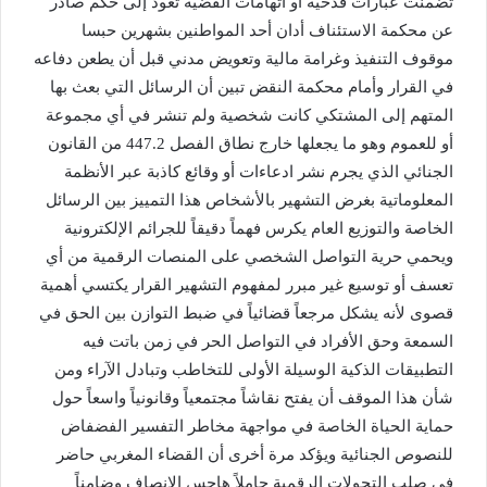
تضمنت عبارات قدحية أو اتهامات القضية تعود إلى حكم صادر
عن محكمة الاستئناف أدان أحد المواطنين بشهرين حبسا
موقوف التنفيذ وغرامة مالية وتعويض مدني قبل أن يطعن دفاعه
في القرار وأمام محكمة النقض تبين أن الرسائل التي بعث بها
المتهم إلى المشتكي كانت شخصية ولم تنشر في أي مجموعة
أو للعموم وهو ما يجعلها خارج نطاق الفصل 447.2 من القانون
الجنائي الذي يجرم نشر ادعاءات أو وقائع كاذبة عبر الأنظمة
المعلوماتية بغرض التشهير بالأشخاص هذا التمييز بين الرسائل
الخاصة والتوزيع العام يكرس فهماً دقيقاً للجرائم الإلكترونية
ويحمي حرية التواصل الشخصي على المنصات الرقمية من أي
تعسف أو توسيع غير مبرر لمفهوم التشهير القرار يكتسي أهمية
قصوى لأنه يشكل مرجعاً قضائياً في ضبط التوازن بين الحق في
السمعة وحق الأفراد في التواصل الحر في زمن باتت فيه
التطبيقات الذكية الوسيلة الأولى للتخاطب وتبادل الآراء ومن
شأن هذا الموقف أن يفتح نقاشاً مجتمعياً وقانونياً واسعاً حول
حماية الحياة الخاصة في مواجهة مخاطر التفسير الفضفاض
للنصوص الجنائية ويؤكد مرة أخرى أن القضاء المغربي حاضر
في صلب التحولات الرقمية حاملاً هاجس الإنصاف وضامناً