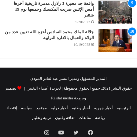
واقعة جد محيرة 3 زلازل مدمرة تاريخية آخرها
أمس الإثنين ضربت المكسيك وجميعها يوم 19
شتنبر
09/20/2022
جلالة الملك محمد السادس أعزه الله تعيين عدد من
الولاة والعمال بالادارة الترابية
10/19/2025
المدير المسؤول ومدير النشر عبدالقادر المودن
حقوق النشر 2021، جميع الحقوق محفوظة | لجريدة أصداء التغيير |
تصميم
وبرمجة Raidat media
الرئيسية
أخبار جهوية
أخبار وطنية
أخبار دولية
مجتمع
سياسة
إقتصاد
رياضة
متابعات
ثقافة وفنون
تربية وتعليم
فيسبوك
تويتر
يوتيوب
انستقرام