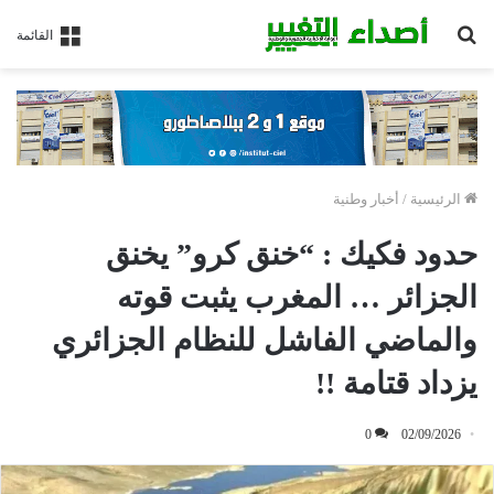
بحث
القائمة
عن
الرئيسية
/
أخبار وطنية
حدود فكيك : “خنق كرو” يخنق
الجزائر … المغرب يثبت قوته
والماضي الفاشل للنظام الجزائري
يزداد قتامة !!
0
02/09/2026