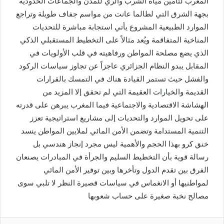
المغرب لتأمين مياه الشرب والري للمدن والجماعات الحدودية
بجهة الشرق التي لطالما عانت من مواسم جفاف طويلة وتراجع
الموارد الطبيعية المشروع يأتي استجابة مباشرة للتحديات
المناخية المتفاقمة ويُعد مثالاً على التخطيط المستقبلي الذكي
الذي يضع مصلحة المواطن ورفاهيته في قلب الأولويات في
المقابل يبدو النظام الجزائري عاجزاً عن تجاوز سياسات الركود
والفشل حيث تستمر القيادة هناك في التمسك بالقرارات
القديمة والخيارات العقيمة التي لم تحقق إلا المزيد من
الهشاشة الاقتصادية والاجتماعية فيما المغرب يبرهن على قدرته
على تحويل الموارد والتحديات إلى مشاريع استراتيجية تعزز
التنمية المستدامة وتضمن الأمن المائي لملايين المواطن ينسد
خنق كرو بهذا الحجم والأهمية ليس مجرد إنجاز هندسي بل
رسالة قوية بأن التخطيط السليم والجرأة في المبادرات يصنعان
الفرق بين تقدم الدول وتأخرها وبين توفير الأمن المائي
لمواطنيها أو الانغماس في سياسات قصيرة النظر لا تلبي سوى
مصالح نخبة صغيرة على حساب شعوبها