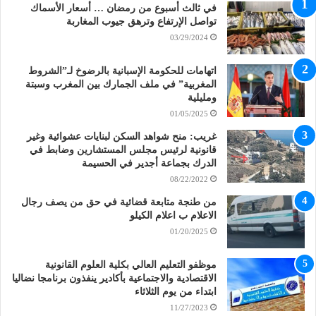
في ثالث أسبوع من رمضان … أسعار الأسماك
تواصل الإرتفاع وترهق جيوب المغاربة
03/29/2024
اتهامات للحكومة الإسبانية بالرضوخ لـ”الشروط
المغربية” في ملف الجمارك بين المغرب وسبتة
ومليلية
01/05/2025
غريب: منح شواهد السكن لبنايات عشوائية وغير
قانونية لرئيس مجلس المستشارين وضابط في
الدرك بجماعة أجدير في الحسيمة
08/22/2022
من طنجة متابعة قضائية في حق من يصف رجال
الاعلام ب اعلام الكيلو
01/20/2025
موظفو التعليم العالي بكلية العلوم القانونية
الاقتصادية والاجتماعية بأكادير ينفذون برنامجا نضاليا
ابتداء من يوم الثلاثاء
11/27/2023