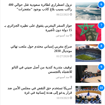
نزول اضطراري لطائرة سعودية تقل حوالي 400
راكب بسبب بلاغ كاذب بوجود “متفجرات”
06/22/2025
جواز السفر المغربي يتفوق على نظيره الجزائري بـ
15 دولة دون تأشيرة
منذ أسبوعين
صراع مغربي إسباني محتدم حول ملعب نهائي
مونديال 2030
01/27/2026
توقيف متدربة كندية من أصل صيني في الناتو
للاشتباه بالتجسس
منذ أسبوعين
أمريكا تستخدم حق النقض في مجلس الأمن ضد
قرار يدعو إلى هدنة إنسانية في غزة
10/19/2023