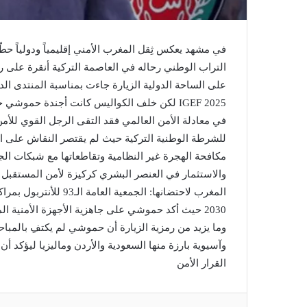
في مشهد يعكس ثِقل المغرب الأمني إقليمياً ودولياً ح
التراب الوطني رحاله في العاصمة التركية أنقرة على 
على الساحة الدولية الزيارة جاءت بمناسبة المنتدى الدو
IGEF 2025 لكن خلف الكواليس كانت أجندة حمو
في معادلة الأمن العالمي فقد التقى الرجل القوي للأم
للشرطة الوطنية التركية حيث لم يقتصر النقاش على القض
مكافحة الهجرة غير النظامية وتقاطعاتها مع شبكات الج
والاستثمار في العنصر البشري كركيزة لأمن المستقبل 
2030 حيث أكد حموشي على جاهزية الأجهزة الأمنية ال
وما يزيد من رمزية الزيارة أن حموشي لم يكتفِ بالمباحث
وآسيوية بارزة منها السعودية والأردن وماليزيا ليؤكد 
القرار الأمن
لينكدإن