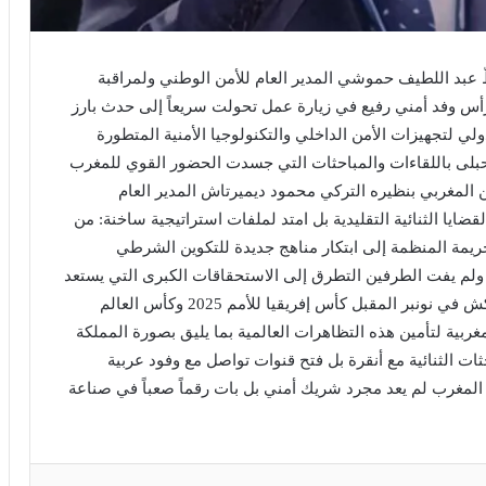
طّ عبد اللطيف حموشي المدير العام للأمن الوطني ولمراقبة
رأس وفد أمني رفيع في زيارة عمل تحولت سريعاً إلى حدث بارز
لي لتجهيزات الأمن الداخلي والتكنولوجيا الأمنية المتطورة
شي حبلى باللقاءات والمباحثات التي جسدت الحضور القوي للمغرب
ن المغربي بنظيره التركي محمود ديميرتاش المدير العام
ايا الثنائية التقليدية بل امتد لملفات استراتيجية ساخنة: من
ريمة المنظمة إلى ابتكار مناهج جديدة للتكوين الشرطي
ولم يفت الطرفين التطرق إلى الاستحقاقات الكبرى التي يستعد
المغرب لاحتضانها: الجمعية العامة الـ93 للأنتربول بمراكش في نونبر المقبل كأس إفريقيا للأمم 2025 وكأس العالم
مغربية لتأمين هذه التظاهرات العالمية بما يليق بصورة المملكة
ات الثنائية مع أنقرة بل فتح قنوات تواصل مع وفود عربية
أن المغرب لم يعد مجرد شريك أمني بل بات رقماً صعباً في صناعة
بينتيريست
مشاركة عبر البريد
طباعة