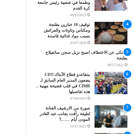
وطمعا في شعبية رئيس جامعة
كرة القدم
06/03/2023
توقيف 10 خبازين بطنجة
ومكناس وتاونات والعرائش
بسبب مواد غذائية فاسدة
03/07/2026
اشتكى عن الاختطاف اصبح نزيل سجن ساتفيلاج
بطنجة
06/27/2022
متقاعدو قطاع الأبناك/CDT
يضعون المدير العام السابق لـ
CIMR في قلب فضيحة مهنية ..
هذه تفاصيلها
07/06/2025
صورة من الارشيف الفنانة
لطيفة رأفت بجانب عبد القادر
المودن أيام ……؟
10/13/2022