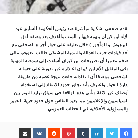
تقدم صحفي بشكاية مباشرة ضد رئيس الحكومة السابق عبد
الإله ابن كيران يتهمه فيها بـ السب والقذف بعد وصفه له( بـ
البرهوش و المأجور ) خلال تعليقه على حوار أجراه الصحفي مع
أحد قيادات حزب العدالة والتنمية
المشتكي طالب بتعويض مالي
ضخم معتبرا أن تصريحات ابن كيران أساءت إلى سمعته المهنية
وفي المقابل قدّم ابن كيران اعتذاره عبر تدوينة على حسابه
الشخصي موضحًا أن انتقاداته جاءت نتيجة غضبه من طريقة
إدارة الحوار واعترف بأنه تجاوز حدود الانتقاد إلى استخدام
أوصاف غير لائقة
وتأتي هذه الواقعة في سياق تزايد التوتر بين
السياسيين والإعلاميين مما يعيد النقاش حول حدود حرية التعبير
والمسؤولية الأخلاقية في الخطاب العمومي
لينكدإن
بينتيريست
مشاركة عبر البريد