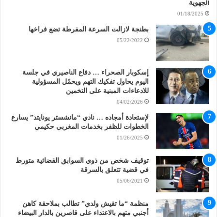
الجهوية
01/18/2025
بطنجة لازالت السرعة المفرطة تضع فراخها
05/22/2022
إسكوبار الصحراء … دفاع الناصيري في جلسة
اليوم يحاول تفكيك التهم ويحمّل المسؤولية
للادعاءات المبنية على التخمين
04/02/2026
لإستعادة أمجاده … نادي “مانشستر يونايتد” يسارع
الخطوات للظفر بخدمات المغربي حكيمي
01/26/2025
توقيف شخص من ذوي السوابق القضائية متورط
في قضية تتعلق بالسرقة
05/06/2021
منظمة “ما تقيش ولدي” تطالب بملاحقة كاهن
أجنبي متهم بالاعتداء على قاصرين بالدار البيضاء