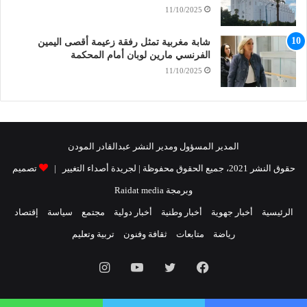
11/10/2025
شابة مغربية تمثل رفقة زعيمة أقصى اليمين
الفرنسي مارين لوبان أمام المحكمة
11/10/2025
المدير المسؤول ومدير النشر عبدالقادر المودن
حقوق النشر 2021، جميع الحقوق محفوظة | لجريدة أصداء التغيير |
تصميم
وبرمجة Raidat media
الرئيسية
أخبار جهوية
أخبار وطنية
أخبار دولية
مجتمع
سياسة
إقتصاد
رياضة
متابعات
ثقافة وفنون
تربية وتعليم
فيسبوك
تويتر
يوتيوب
انستقرام