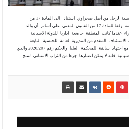
رفضت الغرفة المدنية بالمحكمة العليا بمدريد منح جنسية لرجل من أصل صحراوي استنادا الى المادة 17 من
القانون المدني وأوضحت المصادر أن الطلب تم تقديمه وفقا للمادة 17 من القانون المدني على أساس أن والد
هو مواطن اسباني ولد سنة 1946 بالصحراء عندما كانت المنطقة خاضعة اداريا للدولة الاسبانية
الاستئناف المقدم من المديرية العامة للجنسية التابعة
للمديرية العامة للسجلات وكتا العدل ويتماشى الحكم مع اجتهاد سابقة للمحكمة العليا والحكم رقم 2020/207 والذي
بانية فانه لا يمكن اعتبارها جزءا من الثراب الاسباني لمنح
بينتيريست
مشاركة عبر البريد
طباعة