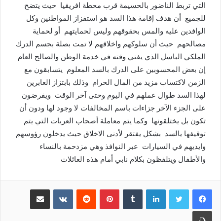
التي تربط الناضور بالحسيمة قرب محطة افريقيا حيث يتضح
للجميع أن هدف إقامة هذا السد هو استفزاز المواطنين وكل
الوافدين عليه والمس بحقوقهم وليس لحمايتهم أو لحماية
مصالحهم حيث أن سلوكهم واخلاقهم لا تمت بصلة بجسم الدرك
الملكي الباسل الذي يفني وقته في خدمة الوطن والصالح العام
إن بعض المحسوبين على الدرك بالسد المعلوم يتسابقون مع
الزمن لاكتساب مزيد من المال الحرام وذلك بابتزاز العابرين
لهذا السد طوال عملهم في اليوم وحتى آخر الوقت ويفرضون
على الجزء الآخر جزاءات باسم المخالفات لا وجود لها ودون أن
تكون بل يختلقونها وكما يتم معاملة أصحاب العربات التي يتم
توقيفها يالسد بشكل يفتقر لأدنى الاخلاق حيث يدخلون رؤوسهم
وايديهم في السيارات عبر النوافذ وهي مزدحمة بالنساء
والأطفال ويتلفظون بكلام نابي أمام هذه العائلات
لينكدإن
بينتيريست
مشاركة عبر البريد
طباعة