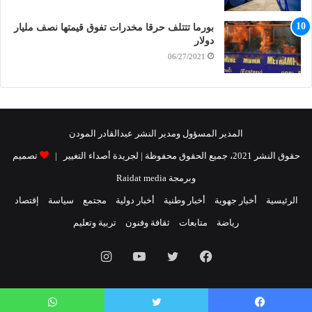
بورما تتتلف حرقا مخدرات تفوق قيمتها نصف مليار
دولار
06/27/2021
المدير المسؤول ومدير النشر عبدالقادر المودن
حقوق النشر 2021، جميع الحقوق محفوظة | لجريدة أصداء التغيير |
تصميم
وبرمجة Raidat media
الرئيسية
أخبار جهوية
أخبار وطنية
أخبار دولية
مجتمع
سياسة
إقتصاد
رياضة
متابعات
ثقافة وفنون
تربية وتعليم
فيسبوك
تويتر
يوتيوب
انستقرام