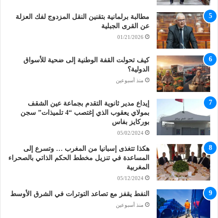
مطالبة برلمانية بتقنين النقل المزدوج لفك العزلة
عن القرى الجبلية
01/21/2026
كيف تحولت القفة الوطنية إلى ضحية للأسواق
الدولية؟
منذ أسبوعين
إيداع مدير ثانوية التقدم بجماعة عين الشقف
بمولاي يعقوب الذي إغتصب “4 تلميذات” سجن
بوركايز بفاس
05/02/2024
هكذا تتغذى إسبانيا من المغرب … وتسرع إلى
المساعدة في تنزيل مخطط الحكم الذاتي بالصحراء
المغربية
05/12/2024
النفط يقفز مع تصاعد التوترات في الشرق الأوسط
منذ أسبوعين