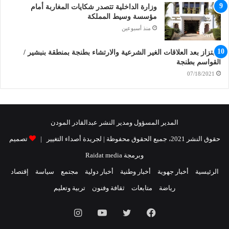
وزارة الداخلية تتصدر شكايات المغاربة أمام
مؤسسة وسيط المملكة
منذ أسبوعين
الابتزاز بعد العلاقات الغير الشرعية والارتشاء بطنجة بمنطقة بنبشير /
القواسم بطنجة
07/18/2021
المدير المسؤول ومدير النشر عبدالقادر المودن
حقوق النشر 2021، جميع الحقوق محفوظة | لجريدة أصداء التغيير |
تصميم
وبرمجة Raidat media
الرئيسية
أخبار جهوية
أخبار وطنية
أخبار دولية
مجتمع
سياسة
إقتصاد
رياضة
متابعات
ثقافة وفنون
تربية وتعليم
فيسبوك
تويتر
يوتيوب
انستقرام