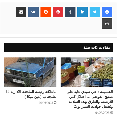
لينكدإن
بينتيريست
مشاركة عبر البريد
طباعة
مقالات ذات صلة
الحسيمة : حي سيدي عابد على
ماعلاقة رئيسة الملحقة الادارية 14
صفيح الفوضى … احتلال كلي
بطنجة ب (عين ميكا )
للأرصفة والطرق يهدد السلامة
09/06/2025
ويُشعل حوادث السير يوميًا
04/28/2026