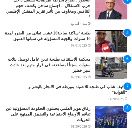
الناظور : صراع التزكية البرلمانية يشتعل داخل
حزب الاستقلال .. اجتماع ساخن يكشف حجم
التنافس ومخاوف من تأثير تقرير المفتش الإقليمي
!
منذ 4 أسابيع
طنجة /ساكنة ساحة20 غشت تعاني من الضرر لمدة
10 سنوات والجهة المسؤولة في سباتها العميق
09/01/2025
محكمة الاستئناف بطنجة تدين عامل توصيل بثلاث
سنوات سجناً لمساعدته في فرار متهم بعد حادث
سير خطير
02/23/2025
توقيف شاب في طنجة للاشتباه بتورطه في الاتجار بالبشر و
“القوادة”
01/20/2025
رفاق هوير العلمي يحملون الحكومة المسؤولية عن
تفاقم الأوضاع الاجتماعية والتضييق الممنهج على
الحريات
01/30/2026