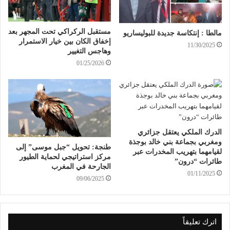
مستقبل الركراكي تحت المجهر بعد
مالطا : إنتكاسة جديدة للبوليساريو
إخفاق الكان بين خيار الاستمرار
11/30/2025
وهاجس التغيير
01/25/2026
الدرك الملكي يعتقل جزائري
ومغربي بجماعة بني خالد بوجذة
طنجة: تحويل “جبل موسى” إلى
لقيامهما بتهريب المخدرات عبر
مركز استراتيجي لحماية الطيور
طائرات “درون”
الجارحة في المغرب
01/11/2025
09/06/2025
اترك تعليقاً