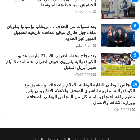
الحشيش بميناء طنجة المتوسط
07/27/2025
بعد سنوات من الخلاف … بريطانيا وإسبانيا يطويان
ملف جبل طارق بتوقيع معاهدة تاريخية لتسهيل
العبور عبر الحدود
منذ 3 أسابيع
بعد نجاح محطة اضراب 20 و21 مارس عدليو
الكونفدرالية يقررون خوض اضراب عام لمدة 5 أيام
شهر أبريل المقبل
03/23/2024
المجلس الوطني للنقابة الوطنية للاعلام والصحافة و بتنسيق مع
الكونفدراليةالمغربية لناشري الصحف والاعلام الالكتروني يقرر
تنظيم وقفة احتجاجية امام كل من المجلس الوطني للصحافة
ووزارة الثقافة والاتصال
05/15/2024
المدير المسؤول ومدير النشر عبدالقادر المودن