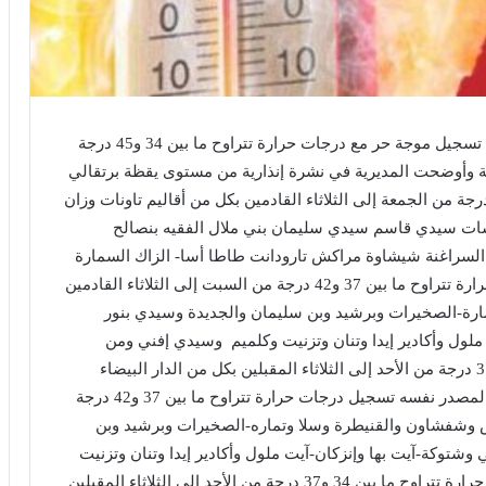
أفادت المديرية العامة للأرصاد الجوية بأنه من المرتقب تسجيل موجة حر مع درجات حرارة تتراوح ما بين 34 و45 درجة
ملكة وأوضحت المديرية في نشرة إنذارية من مستوى يقظة برتقالي
 يرتقب تسجيل درجات حرارة تتراوح ما بين 40 و45 درجة من الجمعة إلى الثلاثاء القادمين بكل من أقاليم تاونات وزان
ت سيدي قاسم سيدي سليمان بني ملال الفقيه بنصالح
 السراغنة شيشاوة مراكش تارودانت طاطا أسا- الزاك السمارة
وأسرد كما يرتقب وفق المصدر نفسه تسجيل درجات حرارة تتراوح ما بين 37 و42 درجة من السبت إلى الثلاثاء القادمين
ارة-الصخيرات وبرشيد وبن سليمان والجديدة وسيدي بنور
ملول وأكادير إيدا وتنان وتزنيت وكلميم وسيدي إفني ومن
المتوقع أيضا تسجيل درجات حرارة تتراوح ما بين 34 و37 درجة من الأحد إلى الثلاثاء المقبلين بكل من الدار البيضاء
ومديونة والنواصر والمحمدية والرباط كما يرتقب وفق المصدر نفسه تسجيل درجات حرارة تتراوح ما بين 37 و42 درجة
ائش وشفشاون والقنيطرة وسلا وتماره-الصخيرات وبرشيد وبن
شتوكة-آيت بها وإنزكان-آيت ملول وأكادير إيدا وتنان وتزنيت
وكلميم وسيدي إفني ومن المتوقع أيضا تسجيل درجات حرارة تتراوح ما بين 34 و37 درجة من الأحد إلى الثلاثاء المقبلين