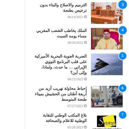
الترميم والاصلاح والبناء بدون
ترخيص بطنجة
06/14/2021
الملك يخاطب الشعب المغربي
مساء يومه السبت
08/20/2022
الضربة الجوية-البحرية الأميركية
على قلب البرنامج النووي
الإيراني … ما حدث، ولماذا،
وإلى أين؟
06/22/2025
إحباط محاولة تهريب أزيد من
أربعة أطنان من الحشيش بميناء
طنجة المتوسط
07/27/2025
بلاغ المكتب الوطني للنقابة
الوطنية للاعلام والصحافة
05/26/2023