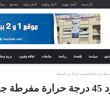
الرئيسية
أخبار جهوية
أخبار وطنية
أخبار دولية
مجتمع
سيا
تمع
سياسة
إقتصاد
رياضة
متابعات
ثقافة وفنون
تربية وتعل
نشرة إنذارية: في حدود 45 درجة حرار