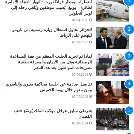
اضطراب بمطار فرانكفورت : انهيار العجلة الأمامية
لطائرة – بوينغ- يُصيب موظفين ويُلغي رحلة إلى
لوس أنجلوس
06/04/2026
الجزائر تحاول استغلال زيارة رسمية إلى باريس
للتهجم على الرباط
05/28/2023
لمادا تم تجريد الحليب المعقم من قفة المساعدة
الرمضانية وهل من الايمان والمعرفة بطنجة
تصريحات المواطنين بعد هدا النشر
03/06/2025
تفاصيل صادمة عن جلسة محاكمة بعيوي والناصري
ومن معهم خلال يومه الخميس
02/07/2025
شرطي سابق عرقل موكب الملك يُوضَع خلف
القضبان
03/28/2024