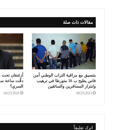
مقالات ذات صلة
بتنسيق مع مراقبة التراب الوطني أمن
أزغنغان تحت م
فاس يطيح ب 16 متورطا في ترهيب
دقّت ساعة سق
وابتزاز المسافرين والسائقين
السري؟
04/25/2026
06/25/2023
اترك تعليقاً