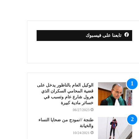
تابعنا على فيسبوك
الوكيل العام بالناظور يدخل على
قضية المحامي السكران الذي
هرول شارع عام وتسبب قي
خسائر مادية كبيرة
06/27/2023
طنجة //نمودج من ضحايا النساء
والخيانة
10/24/2021