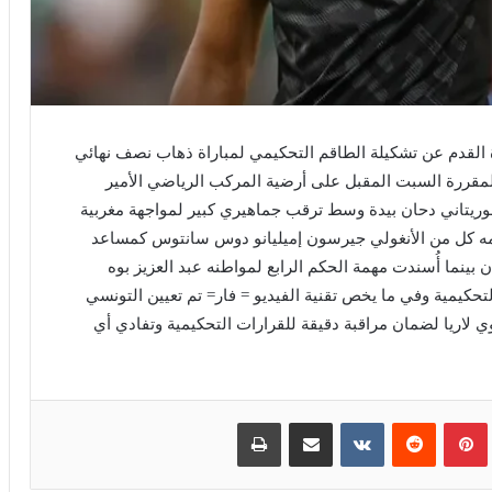
كرة القدم عن تشكيلة الطاقم التحكيمي لمباراة ذهاب نصف نهائي
لمقررة السبت المقبل على أرضية المركب الرياضي الأمير
لموريتاني دحان بيدة وسط ترقب جماهيري كبير لمواجهة مغربية
امه كل من الأنغولي جيرسون إميليانو دوس سانتوس كمساعد
بينما أُسندت مهمة الحكم الرابع لمواطنه عبد العزيز بوه
لتحكيمية وفي ما يخص تقنية الفيديو = فار= تم تعيين التونسي
 لاريا لضمان مراقبة دقيقة للقرارات التحكيمية وتفادي أي
بينتيريست
مشاركة عبر البريد
طباعة