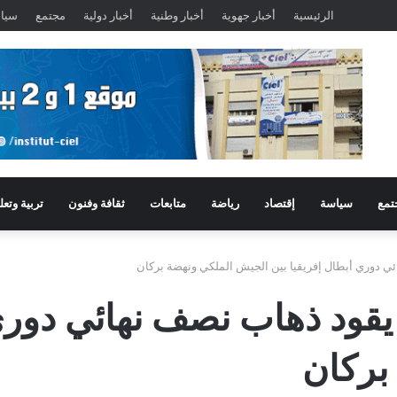
الرئيسية
أخبار جهوية
أخبار وطنية
أخبار دولية
مجتمع
سيا
تمع
سياسة
إقتصاد
رياضة
متابعات
ثقافة وفنون
تربية وتعل
ي دوري أبطال إفريقيا بين الجيش الملكي ونهضة بركان
يقود ذهاب نصف نهائي دوري 
بركان