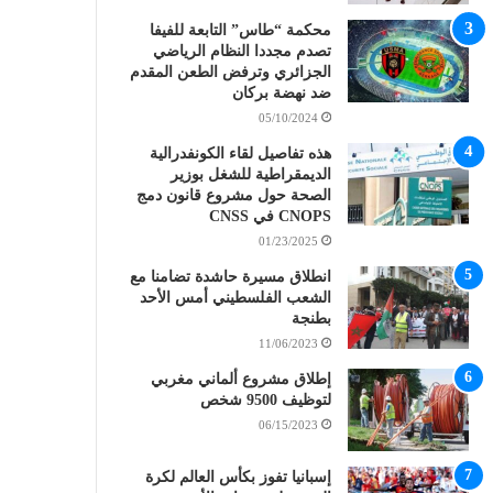
محكمة “طاس” التابعة للفيفا
تصدم مجددا النظام الرياضي
الجزائري وترفض الطعن المقدم
ضد نهضة بركان
05/10/2024
هذه تفاصيل لقاء الكونفدرالية
الديمقراطية للشغل بوزير
الصحة حول مشروع قانون دمج
CNOPS في CNSS
01/23/2025
انطلاق مسيرة حاشدة تضامنا مع
الشعب الفلسطيني أمس الأحد
بطنجة
11/06/2023
إطلاق مشروع ألماني مغربي
لتوظيف 9500 شخص
06/15/2023
إسبانيا تفوز بكأس العالم لكرة