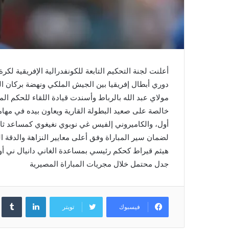
أعلنت لجنة التحكيم التابعة للكونفدرالية الإفريقية ل
دوري أبطال إفريقيا بين الجيش الملكي ونهضة بركان ا
مولاي عبد الله بالرباط وأسندت قيادة اللقاء للحكم ا
خالصة على صعيد البطولة القارية ويعاون بيده في مه
أول، والكاميروني إلفيس غي نوبوي نغيغوي كمساعد ثان 
لضمان سير المباراة وفق أعلى معايير النزاهة والدقة ا
هيثم قيراط كحكم رئيسي بمساعدة الغاني دانيال ني أوي
جدل محتمل خلال مجريات المباراة المصيرية
لينكدإن
فيسبوك
تويتر