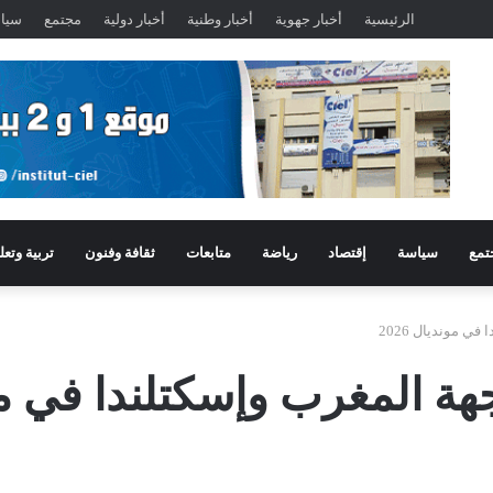
الرئيسية
أخبار جهوية
أخبار وطنية
أخبار دولية
مجتمع
سيا
تمع
سياسة
إقتصاد
رياضة
متابعات
ثقافة وفنون
تربية وتعل
 مونديال 2026
 المغرب وإسكتلندا في موندي