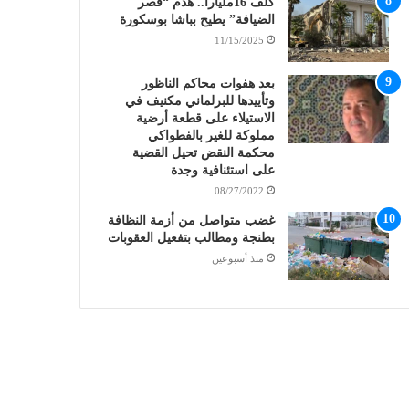
كلف 16مليارا.. هدم “قصر
الضيافة” يطيح بباشا بوسكورة
11/15/2025
بعد هفوات محاكم الناظور
وتأييدها للبرلماني مكنيف في
الاستيلاء على قطعة أرضية
مملوكة للغير بالفطواكي
محكمة النقض تحيل القضية
على استئنافية وجدة
08/27/2022
غضب متواصل من أزمة النظافة
بطنجة ومطالب بتفعيل العقوبات
منذ أسبوعين