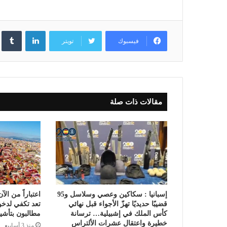
لينكدإن
فيسبوك
تويتر
مقالات ذات صلة
إسبانيا : سكاكين وعصي وسلاسل و95
اعتباراً من الآ
قضيبًا حديديًا تهزّ الأجواء قبل نهائي
تعد تكفي لدخو
كأس الملك في إشبيلية… ترسانة
مطالبون بتأشي
خطيرة واعتقال عشرات الألتراس
منذ 3 أسابيع