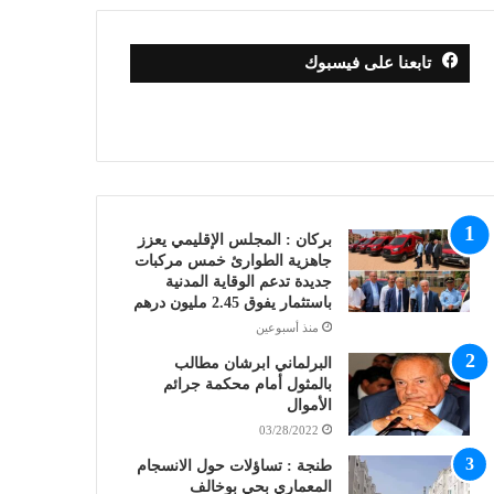
تابعنا على فيسبوك
بركان : المجلس الإقليمي يعزز
جاهزية الطوارئ خمس مركبات
جديدة تدعم الوقاية المدنية
باستثمار يفوق 2.45 مليون درهم
منذ أسبوعين
البرلماني ابرشان مطالب
بالمثول أمام محكمة جرائم
الأموال
03/28/2022
طنجة : تساؤلات حول الانسجام
المعماري بحي بوخالف