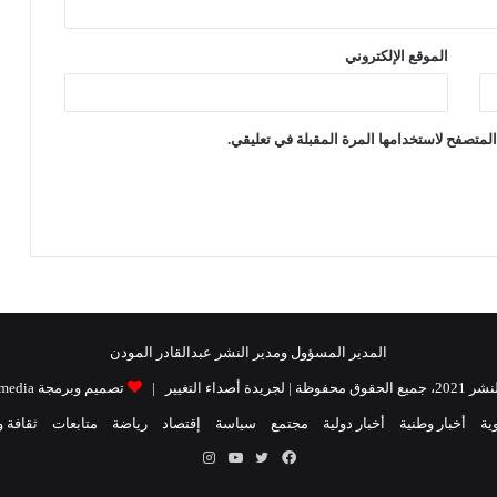
الموقع الإلكتروني
لمتصفح لاستخدامها المرة المقبلة في تعليقي.
المدير المسؤول ومدير النشر عبدالقادر المودن
| لجريدة أصداء التغيير |
تصميم وبرمجة Raidat media
ية
أخبار وطنية
أخبار دولية
مجتمع
سياسة
إقتصاد
رياضة
متابعات
ثقافة 
فيسبوك
تويتر
يوتيوب
انستقرام