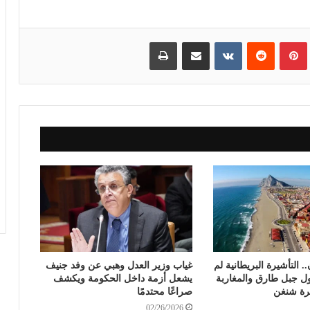
بينتيريست
مشاركة عبر البريد
طباعة
ن.. التأشيرة البريطانية لم
غياب وزير العدل وهبي عن وفد جنيف
ل جبل طارق والمغاربة
يشعل أزمة داخل الحكومة ويكشف
رة شنغن
صراعًا محتدمًا
02/26/2026