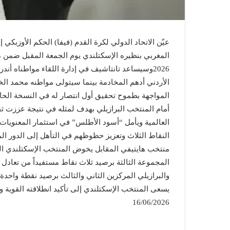
عيّن الاتحاد الدولي لكرة القدم (فيفا) الحكم الأوزبكي 
المغربي بنظيره الإسكتلندي يوم الجمعة المقبل ضمن م
2026وسيساعد تانتاشيف في إدارة اللقاء مواطناه أند
الأردني أدهم المخادمة بينما سيتولى مواطنه محمد ال
المواجهة بطموح تحقيق أول انتصار له في النسخة الحال
أمام المنتخب البرازيلي بهدف لمثله في نتيجة عززت ثقة
العالمية ويأمل “أسود الأطلس” في استثمار المعنويات ا
النقاط الثلاث وتعزيز حظوظهم في التأهل إلى الدور ال
منتخب هايتيفي المقابل يخوض المنتخب الإسكتلندي الل
المجموعة الثالثة برصيد ثلاث نقاط مستفيداً من تعادل 
والبرازيلي المركزين الثاني والثالث برصيد نقطة واحدة
يسعى المنتخب الإسكتلندي إلى تأكيد انطلاقته القوية وا
16/06/2026