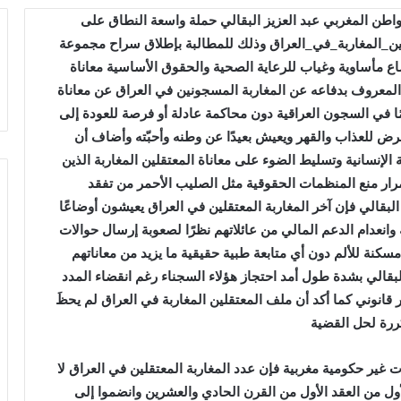
اطن المغربي عبد العزيز البقالي حملة واسعة النطاق على
ن_المغاربة_في_العراق وذلك للمطالبة بإطلاق سراح مجموعة
ع مأساوية وغياب للرعاية الصحية والحقوق الأساسية
معاناة
المعروف بدفاعه عن المغاربة المسجونين في العراق عن معاناة
بد السلام البقالي الذي أمضى أكثر من 21 عامًا في السجون العراقية دون محاكمة عادلة أو فرصة للعودة إلى
للعذاب والقهر ويعيش بعيدًا عن وطنه وأحبّته
وأضاف أن
 الإنسانية وتسليط الضوء على معاناة المعتقلين المغاربة الذين
ر منع المنظمات الحقوقية مثل الصليب الأحمر من تفقد
بقالي فإن آخر المغاربة المعتقلين في العراق يعيشون أوضاعًا
نعدام الدعم المالي من عائلاتهم نظرًا لصعوبة إرسال حوالات
مسكنة للألم دون أي متابعة طبية حقيقية ما يزيد من معاناتهم
البقالي بشدة طول أمد احتجاز هؤلاء السجناء رغم انقضاء المدد
 قانوني كما أكد أن ملف المعتقلين المغاربة في العراق لم يحظَ
كررة لحل القضية
 غير حكومية مغربية فإن عدد المغاربة المعتقلين في العراق لا
ف الأول من العقد الأول من القرن الحادي والعشرين وانضموا إلى