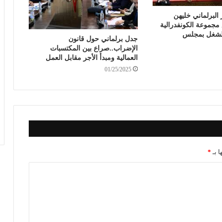
البرلماني خليهن
جموعة الكونفدرالية
للشغل بمجلس
جدل برلماني حول قانون
الإضراب..صراع بين المكتسبات
العمالية ومبدأ الأجر مقابل العمل
01/25/2025
ا بـ
*