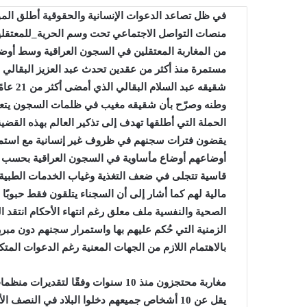
في ظل تصاعد الدعوات الإنسانية والحقوقية أطلق المو
منصات التواصل الاجتماعي تحت وسم الحرية_للمعتقلي
من المغاربة المعتقلين في السجون العراقية وسط أوضا
مستمرة منذ أكثر من عقدين
تحدث عبد العزيز البقالي 
شقيقه ع
وطنه وصرّح بأن شقيقه مغيب في ظلمات السجون يتعرض 
الحملة التي أطلقها تهدف إلى تذكير العالم بهذه القضية
يقضون فترات سجنهم في ظروف غير إنسانية مع استمرا
أوضاعهم
أوضاع مأساوية في السجون العراقية
بحسب ال
قاسية تتجلى في ضعف التغذية وغياب الخدمات الطبية وا
مالية لهم كما أشار إلى أن السجناء يتلقون فقط حبوبًا 
الصحية والنفسية
ملف معلق رغم انتهاء الأحكام
انتقد 
الزمنية التي حُكم عليهم بها واستمرار سجنهم دون مبرر
بالاهتمام اللازم من الجهات المعنية رغم الدعوات المت
مغاربة محتجزون منذ 10 سنوات
وفقًا لتقديرات منظمات
يقل عن 10 أشخاص جميعهم دخلوا البلاد في النص