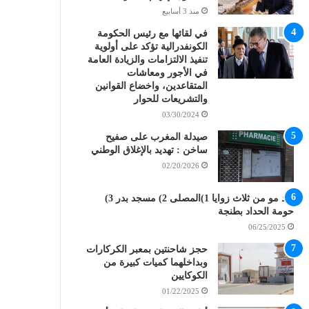
منذ 3 أسابيع
في لقائها مع رئيس الحكومة
الكونفدرالية تؤكد على أولوية
تنفيذ الالتزامات والزيادة العامة
في الأجور ومعاشات
المتقاعدين، واخضاع القوانين
والتشريعات للحوار
03/30/2024
صيدلة المغرب على صفيح
ساخن : تهديد بالإغلاق الوطني
02/20/2026
ولد مو من ثلاث زوايا 1)المصلى 2) مسجد بدر 3)
حومة الحداد بطنجة
06/25/2025
حجز شاحنتين بمعبر الكركارات
وبداخلهما كميات كبيرة من
الكوكايين
01/22/2025