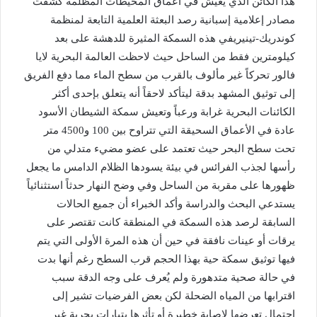
هذا الكائن الذي يعيش في أعماق المحيطات المظلمة كشفت
مصادر إعلامية إسبانية رصد البعثة العلمية التابعة لمنظمة
كوندريك-تينيريفي هذه السمكة المثيرة للدهشة على بعد
كيلومترين فقط من الساحل حيث لاحظت العالمة البحرية لايا
فالور تحركاً غير مألوف بالقرب من سطح الماء مما دفع الفريق
إلى توثيق المشهد بدقة ليتأكد لاحقاً أنه يتعلق بإحدى أكثر
الكائنات البحرية غرابة ورعباً وتعيش سمكة الشيطان الأسود
عادة في الأعماق السحيقة التي تتراوح بين 100 و4500 متر
تحت سطح البحر حيث تعتمد على عضو مضيء متدلي من
رأسها لجذب الفرائس في بيئة يسودها الظلام الدامس ما يجعل
ظهورها على مقربة من الساحل وفي وضح النهار حدثاً استثنائياً
يستدعي البحث والدراسة وأكد الخبراء أن جميع الحالات
السابقة لرصد هذه السمكة في المنطقة كانت تقتصر على
يرقات أو عينات نافقة في حين أن هذه المرة الأولى التي يتم
فيها توثيق سمكة حية بهذا الحجم قرب السطح رغم أنها بدت
في حالة صحية متدهورة ولم يُعرف على وجه الدقة سبب
اقترابها من المياه الضحلة لكن بعض الفرضيات تشير إلى
احتمال تعرضها لإصابة خطيرة أو تأثرها بتيارات بحرية غير