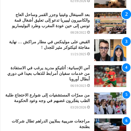
02/19/2026
بعد السينغال وغينيا وجزر القمر وساحل العاج
والكاميرون ليبيريا تدعو إلى تعليق أشغال قمة
تونس إلى حين عودة المغرب وطرد البوليساريو
08/28/2022
القبض على مولينكس في مطار مراكش … نهاية
مفاجئة لتيكتوكر مثير للجدل !
11/21/2025
آس الإسبانية: أتلتيكو مدريد يرغب في الاستفادة
من خدمات سفيان أمرابط للذهاب بعيدا في دوري
أبطال أوروبا
06/19/2023
من ممرّات المستشفيات إلى شوارع الاحتجاج طلبة
الطب يفجّرون غضبهم في وجه وعود الحكومة
03/20/2026
مراجعات ضريبية بملايين الدراهم تطال شركات
بطنجة