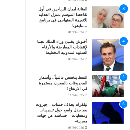
الفنانة ايمان الرياحين في أول
لقاءهدا الموسم بمنزل العداية
للانعيمة الصنهاجي في برنامج
….تابعونا
01/13/2024
أخنوش يختبئ وراء الملك تجنبا
لإنتقادات المعارضة والأرقام
السلبية لمندوبية التخطيط
05/26/2024
النفط ينخفض عالمياً.. وأسعار
المحروقات بالمغرب مستمرة
في الارتفاع!
11/24/2025
تيلغرام يحذف حساب – جبروت-
بعد جدل واسع حول تسريبات
ومعطيات – حساسة عن جهات
مغربية-
05/30/2026