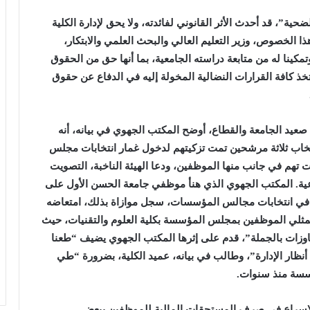
ية”، قد أحدث الأثر القانوني لفائدته، ولا يحق لإدارة الكلية
 الخصوص، وزير التعليم العالي والبحث العلمي والابتكار،
كينا له من متابعة دراسته الجامعية، بما أنها حق من الحقوق
خذ كافة القرارات النضالية المخولة إليه في الدفاع عن حقوق
صعيد الجامعة والقطاع، أوضح المكتب الجهوي في بيانه، أنه
اب ثلاثة مرشحين تمت تزكيتهم لدخول غمار انتخابات مجلس
هم في جانب منها الموظفين، ودعا الهيئة الناخبة، التصويت
ية. المكتب الجهوي الذي هنأ موظفي جامعة الحسن الأول على
 في انتخابات مجالس المؤسسات، سجل موازاة بذلك، امتعاضه
 ممثلي الموظفين بمجلس المؤسسة بكلية العلوم والتقنيات، حيث
وزات بالجملة”، قدم على إثرها المكتب الجهوي يضيف “طعنا
م أنظار الإدارة”، وطالب في بيانه، عميد الكلية، بضرورة “طي
مؤسسة منذ سنوات.
لإسراع في صرف المستحقات المالية للموظفين ببعض