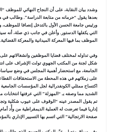
وشدد بيان النقابة، على أن النجاح النهائي للموظف “الضح
بعدها يقول “حرمانه من متابعة الدراسة”. وطالب في هذا
ورئيس جامعة الحسن الأول بالتدخل إنصافا للموظف، وتم
التي يكفلها الدستور. وأعلن في جانب ذي صلة، أنه سيت
الموظف بما فيها المعركة الميدانية والمعركة القضائية.
وفي تداوله لمختلف قضايا الموظفين وانشغالاتهم على 
شكل لجنة من المكتب الجهوي تولت الإشراف على انتخ
الجامعة، مع استحضار أهمية المجلس في وضع سياسات ت
على زملائهم في هذه المحطة من الاستحقاقات القطاع
اكتساح ممثلي الكونفدرالية لجل المؤسسات الجامعية
الشديد مما وصفه بـ “المهزلة” التي عرفتها انتخابات
تم يقول المصدر عينه “الوقوف على عيوب شكلية وتجا
إداريا فيما تعرضت له العملية الديمقراطية من وأْد أما
صفحة الارتجالية” التي اتسم بها التسيير الإداري بال
وفي سياق متصل، عبّر المكتب الجهوي الذي طالب با