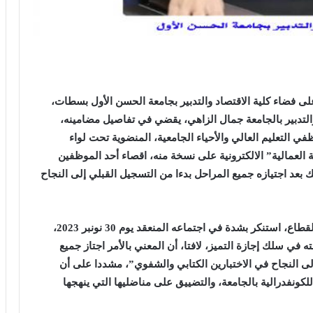
ى فضاء كلية الاقتصاد والتدبير بجامعة الحسن الأول بسطات،
التدبير بالجامعة جمال الزاهي، يقضي في تفاصيل مضامينه،
ي التعليم العالي والأحياء الجامعية، المنضوية تحت لواء
 العمالية” الالكترونية على نسخة منه، اقصاء أحد الموظفين
 بعد اجتيازه جميع المراحل بدءا من التسجيل القبلي إلى النجاح
المكتب الجهوي للنقابة الوطنية الأكثر تمثيلية لشغيلة القطاع، استنكر بشدة في اجتماعه المنعقد يوم 30 نونبر 2023،
في سلك إجازة التميز، لافتا، أن المعني بالأمر اجتاز جميع
لى النجاح في الاختبارين الكتابي والشفوي”، مشددا على أن
لكونفدرالية بالجامعة، والتضييق على مناضليها التي ينهجها