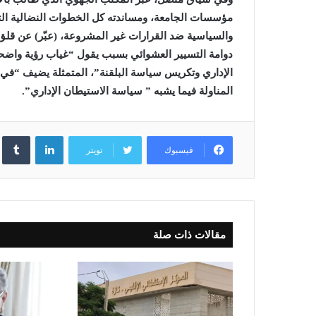
مؤسسات الجامعة، ومساندته كل الخطوات النضالية التي
والسياسية ضد القرارات غير المشروعة، (عبّر) عن قلق ا
دوامة التسيير العشوائي بسبب يقول “غياب رؤية واضحة وإ
الإداري وتكريس سياسة البلقنة”، المتمثلة يضيف “في 
المناولة فيما يشبه ” سياسة الاستيطان الإداري”.
لينكدإن
فيسبوك
تويتر
مقالات ذات صلة