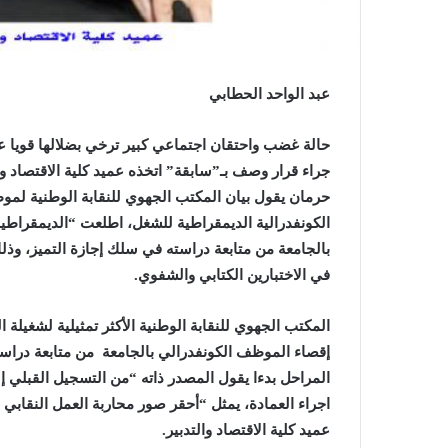
عبد الواحد الحطابي
حالة غضب واحتقان اجتماعي كبير ترخي بضلالها قويا عل
جراء قرار وصف بـ”سابقة” اتخذه عميد كلية الاقتصاد و
حرمان يقول بيان المكتب الجهوي للنقابة الوطنية لموظف
الكونفدرالية الديمقراطية للشغل، اطلعت “الديمقراطية
بالجامعة من متابعة دراسته في سلك إجازة التميز، وذلك
في الاختبارين الكتابي والشفوي.
إقصاء الموظف الكونفدرالي بالجامعة من متابعة دراسته 
المراحل بدءا يقول المصدر ذاته “من التسجيل القبلي إ
اجراء العمادة، يمثل “أحقر صور محاربة العمل النقابي ل
عميد كلية الاقتصاد والتدبير.