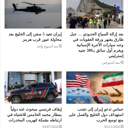
بعد إزالة السياج الحدودي … جبل
إيران تعيد 5 سفن إلى الخليج بعد
طارق يشهر ورقة العقوبات في
محاولة عبور قرب هرمز
وجه سيارات الأجرة الإسبانية
منذ أسبوع واحد
ويغرم أول سائق بـ300 جنيه
إسترليني
منذ أسبوعين
حماس تدعو إيران إلى تجنب
إيقاف فرنسي مبحوث عنه دولياً
استهداف دول الخليج والعمل على
بمطار محمد الخامس للاشتباه في
منع توسع الحرب
ارتباطه بشبكة لتهريب المخدرات
03/07/2026
03/15/2026