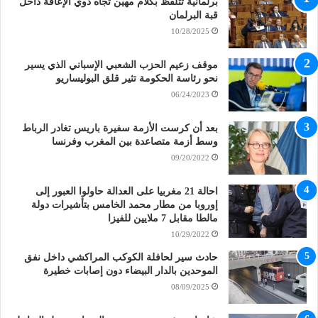
برلمانية تتلفظ بكلام مهين تجاه ذوي الإعاقة داخل
قبة البرلمان
10/28/2025
موقف زعيم الحزب الشعبي الإسباني الذي يسير
نحو رئاسة الحكومة تثير قلق البوليساريو
06/24/2023
بعد أن كرست الأزمة سفيرة باريس تغادر الرباط
وسط أزمة متصاعدة بين المغرب وفرنسا
09/20/2022
احالة 21 مغربيا على العدالة حاولوا العبور إلى
إوروبا من مطار محمد الخامس بتأشيرات دولة
مالطا مقابل 7 ملايين للفيزا
10/29/2022
حادث سير لحافلة الكوكب المراكشي داخل نفق
الموحدين بالدار البيضاء دون إصابات خطيرة
08/09/2025