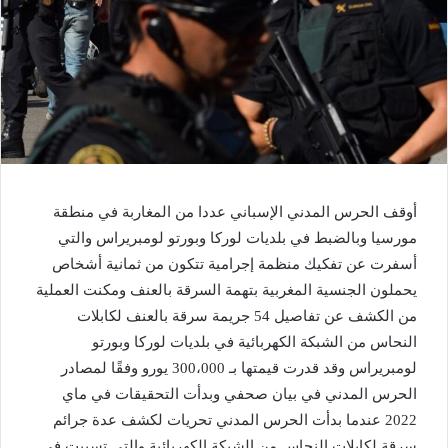
أوقف الحرس المدني الإسباني عددا من المغاربة في منطقة
مورسيا وبالضبط في بلديات لوركا وبورتو لومبريراس والتي
أسفرت عن تفكيك منظمة إجرامية تتكون من ثمانية أشخاص
يحملون الجنسية المغربية بتهمة السرقة بالعنف ومكنت العملية
من الكشف عن تفاصيل 54 جريمة سرقة بالعنف لكابلات
النحاس من الشبكة الكهربائية في بلديات لوركا وبورتو
لومبريراس وقد قدرت قيمتها بـ 300،000 يورو وفقًا لمصادر
الحرس المدني في بيان صحفي وبدأت التحقيقات في ماي
2022 عندما بدأت الحرس المدني تحريات لكشف عدة جرائم
سرقة لكابلات النحاس من الشبكة الكهربائية والتي تسببت في