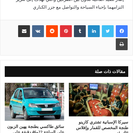
التزامهما بإحياء السياحة والتواصل مع جزر الكناري
لينكدإن
بينتيريست
مشاركة عبر البريد
طباعة
مقالات ذات صلة
سيركا الإسبانية تشتري كازينو
سائق طاكسي بطنجة يهين الزبون
طنجة المخصص للقمار وإفلاس
على الساعة 22و46 دقيقة على