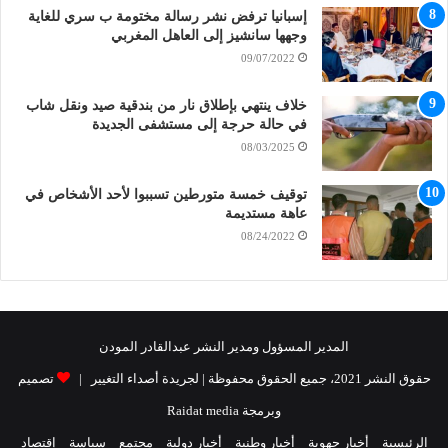
إسبانيا ترفض نشر رسالة مختومة ب سري للغاية
وجهها سانشيز إلى العاهل المغربي
09/07/2022
خلاف ينتهي بإطلاق نار من بندقية صيد ونقل شاب
في حالة حرجة إلى مستشفى الجديدة
08/03/2025
توقيف خمسة متورطين تسببوا لأحد الأشخاص في
عاهة مستديمة
08/24/2022
المدير المسؤول ومدير النشر عبدالقادر المودن
حقوق النشر 2021، جميع الحقوق محفوظة | لجريدة أصداء التغيير |
تصميم
وبرمجة Raidat media
الرئيسية
أخبار جهوية
أخبار وطنية
أخبار دولية
مجتمع
سياسة
إقتصاد