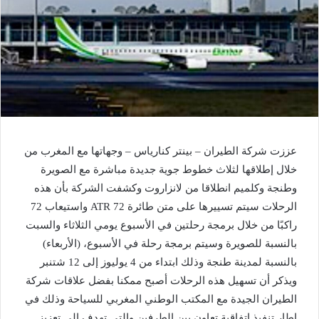
عززت شركة الطيران – بينتر كنارياس – وجهاتها مع المغرب من
خلال إطلاقها لثلاث خطوط جوية جديدة مباشرة مع الصويرة
وطنجة وكلميم انطلاقا من لانزاروت وكشفت الشركة بأن هذه
الرحلات سيتم تسييرها على متن طائرة ATR 72 واستيعاب 72
راكبًا من خلال برمجة رحلتين في الأسبوع يومي الثلاثاء والسبت
بالنسبة للصويرة وسيتم برمجة رحلة في الأسبوع، (الأربعاء)
بالنسبة لمدينة طنجة وذلك ابتداء من 4 يوليوز إلى 12 شتنبر
ويذكر أن تسهيل هذه الرحلات أصبح ممكنا بفضل علاقات شركة
الطيران الجيدة مع المكتب الوطني المغربي للسياحة وذلك في
إطار تنفيذ اتفاقية تعاون بين الطرفين والتي تهدف إلى تعزيز