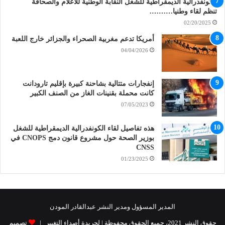
الكونفدرالية الديمقراطية للشغل النقابة الوطنية للاعلام والصحافة
تنظم لقاء وطنيا……….
02/20/2025
أمريكا تدعم مغربية الصحراء والجزائر خارج اللعبة
04/04/2026
إنفجارات متتالية بشاحنة كبيرة بإقليم تارودانت
كانت محملة بقنينات الغاز من الصنف الكبير
07/05/2023
هذه تفاصيل لقاء الكونفدرالية الديمقراطية للشغل
بوزير الصحة حول مشروع قانون دمج CNOPS في
CNSS
01/23/2025
المدير المسؤول ومدير النشر عبدالقادر المودن
حقوق النشر 2021، جميع الحقوق محفوظة | لجريدة أصداء التغيير |
تصميم