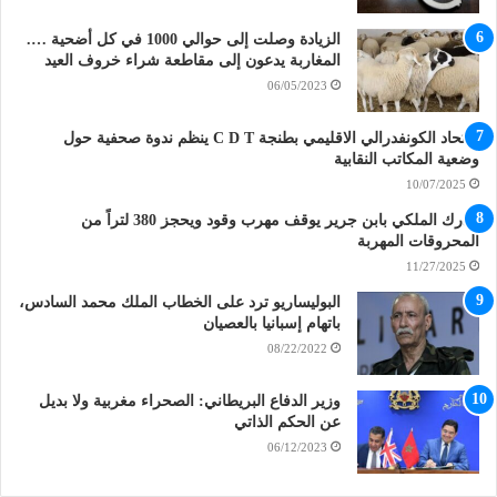
الزيادة وصلت إلى حوالي 1000 في كل أضحية ….
المغاربة يدعون إلى مقاطعة شراء خروف العيد
06/05/2023
الاتحاد الكونفدرالي الاقليمي بطنجة C D T ينظم ندوة صحفية حول
وضعية المكاتب النقابية
10/07/2025
الدرك الملكي بابن جرير يوقف مهرب وقود ويحجز 380 لتراً من
المحروقات المهربة
11/27/2025
البوليساريو ترد على الخطاب الملك محمد السادس،
باتهام إسبانيا بالعصيان
08/22/2022
وزير الدفاع البريطاني: الصحراء مغربية ولا بديل
عن الحكم الذاتي
06/12/2023