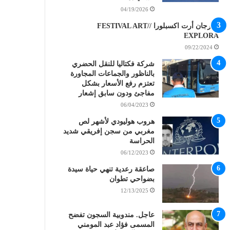
04/19/2026
مهرجان أرت اكسبلورا //FESTIVAL ART
EXPLORA
09/22/2024
شركة فكتاليا للنقل الحضري
بالناظور والجماعات المجاورة
تعتزم رفع الأسعار بشكل
مفاجئ ودون سابق إشعار
06/04/2023
هروب هوليودي لأشهر لص
مغربي من سجن إفريقي شديد
الحراسة
06/12/2023
صاعقة رعدية تنهي حياة سيدة
بضواحي تطوان
12/13/2025
عاجل. مندوبية السجون تفضح
المسمى فؤاد عبد المومني