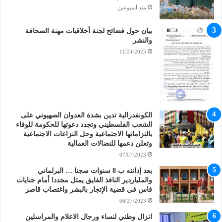
منذ أسبوعين
بيان حول فضائح لجنة أخلاقيات مهنة الصحافة
والنشر
11/24/2025
الكونفدرالية تدين بشدة العدوان الصهيوني على
الشعب الفلسطيني وتجدد دعوتها للحكومة للوفاء
بالتزاماتها الاجتماعية وحل النزاعات الاجتماعية
وتعلن دعمها للنضالات العمالية
07/07/2023
بعد إدانته ب 8 سنوات سجنا … البرلماني
والملياردير النافذ الفايق يمثل مجددا أمام جنايات
فاس في قضية الإتجار بالبشر واغتصاب قاصر
06/27/2023
انزال وطني لنساء ورجال الاعلام والمراسلين