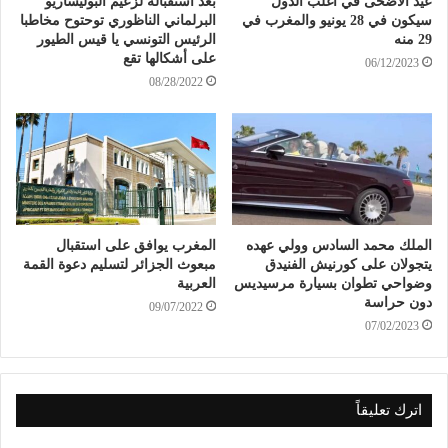
عيد الأضحى في أغلب الدول
بعد استقباله لزعيم البوليساريو
سيكون في 28 يونيو والمغرب في
البرلماني الناظوري توحتوح مخاطبا
29 منه
الرئيس التونسي يا قيس الطيور
على أشكالها تقع
06/12/2023
08/28/2022
الملك محمد السادس وولي عهده
المغرب يوافق على استقبال
يتجولان على كورنيش الفنيدق
مبعوث الجزائر لتسليم دعوة القمة
وضواحي تطوان بسيارة مرسيديس
العربية
دون حراسة
09/07/2022
07/02/2023
اترك تعليقاً