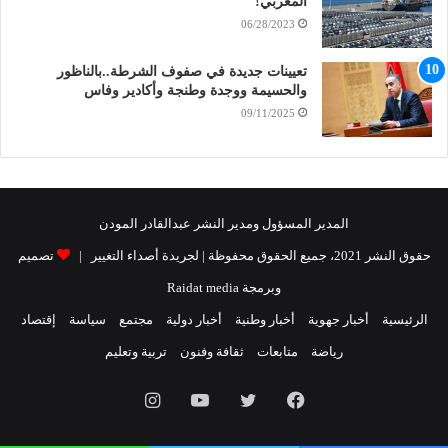
المغربي!
06/28/2023
تعيينات جديدة في صفوف الشرطة..بالناظور
والحسيمة ووجدة وطنجة وأكادير وفاس
09/11/2025
المدير المسؤول ومدير النشر عبدالقادر المودن
حقوق النشر 2021، جميع الحقوق محفوظة | لجريدة أصداء التغيير |
تصميم
وبرمجة Raidat media
الرئيسية
أخبار جهوية
أخبار وطنية
أخبار دولية
مجتمع
سياسة
إقتصاد
رياضة
متابعات
ثقافة وفنون
تربية وتعليم
فيسبوك
تويتر
يوتيوب
انستقرام