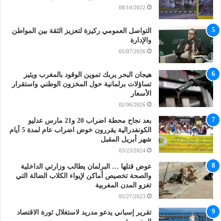
08/10/2022
التواصل العمومي ركيزة لتعزيز الثقة بين المواطن
والإدارة
05/07/2026
هيجان البحر يربك تموين الوقود بالمغرب ويثير
تساؤلات برلمانية حول المخزون الوطني واستقرار
الأسعار
02/06/2026
بعد نجاح محطة اضراب 20 و21 مارس عدليو
الكونفدرالية يقررون خوض اضراب عام لمدة 5 أيام
شهر أبريل المقبل
03/23/2024
عوض قتلها … البرلمان يطالب وزارتي الداخلية
والصحة تخصيص أماكن لإيواء الكلاب الضالة التي
تغزو المدن المغربية
05/27/2023
تقرير إسباني يدعو مدريد لاستغلال ثورة الاقتصاد