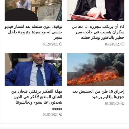
كاد أن يرتكب مجزرة … محامي
توقيف عون سلطة بعد انتشار فيديو
سكران يتسبب في حادث سير
جنسي له مع سيدة متزوجة داخل
خطير بالناظور وينكر فعلته
متجر
08/28/2022
06/24/2023
إحراق 16 طن من الحشيش بعد
مهلة التفكير برفقتي فنجان من
حجزها بإقليم برشيد
الشاي المنعنع لأفكر في الذين
يتحدثون عنا بسوء ويجالسوننا
03/30/2024
ووووو
05/05/2024