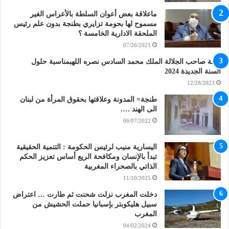
ماعلاقة بعض أعوان السلطة بالأعراس الغير
مسموح لها بحومة تزايري بطنجة بدون علم رئيس
الملحقة الادارية الخامسة ؟
07/26/2021
تهنئة صاحب الجلالة الملك محمد السادس نصره اللهبمناسبة حلول
السنة الجديدة 2024
12/28/2023
طنجة= المدونة وعلاقتها بحقوق المرأة من لبنان
الى الهند ….
06/07/2022
اليسارية منيب لرئيس الحكومة : التنمية الحقيقية
تبدأ بالإنسان ومكافحة الريع أساس تعزيز الحكم
الذاتي بالصحراء المغربية
11/10/2025
دخلت المغرب نزلت شحنت ثم طارت … اعتراض
سبيل هليكوبتر بإسبانيا حملت الحشيش من
المغرب
04/02/2024