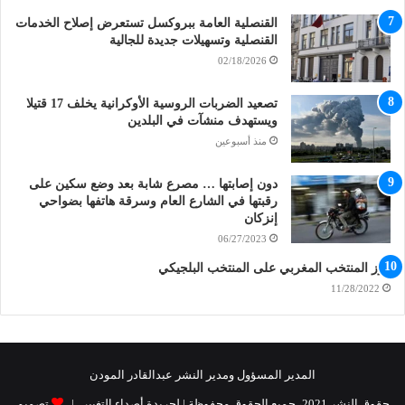
القنصلية العامة ببروكسل تستعرض إصلاح الخدمات
القنصلية وتسهيلات جديدة للجالية
02/18/2026
تصعيد الضربات الروسية الأوكرانية يخلف 17 قتيلا
ويستهدف منشآت في البلدين
منذ أسبوعين
دون إصابتها … مصرع شابة بعد وضع سكين على
رقبتها في الشارع العام وسرقة هاتفها بضواحي
إنزكان
06/27/2023
فوز المنتخب المغربي على المنتخب البلجيكي
11/28/2022
المدير المسؤول ومدير النشر عبدالقادر المودن
حقوق النشر 2021، جميع الحقوق محفوظة | لجريدة أصداء التغيير |
تصميم